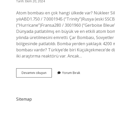
Tarih: Ekim 20, 2024
Atom bombası en çok hangi ülkede var? Nükleer Silah
yılıABD1.750 / 7.0001945 (“Trinity”)Rusya (eski SS
(“Hurricane”)Fransa280 / 3001960 (“Gerboise Bleue
Dünyada patlatılmış en büyük ve en etkili atom bomba
yılında üretilmesini emretti. Çar Bombası, Sovyetle
bölgesinde patlatıldı. Bomba yerden yaklaşık 4200 m
bombası vardır? Türkiye’de biri Küçükçekmece’de diğ
iki araştırma reaktörü var. Ancak…
En
Devamını okuyun
Yorum Bırak
Çok
Atom
Bombası
Hangi
Ülke
Sitemap