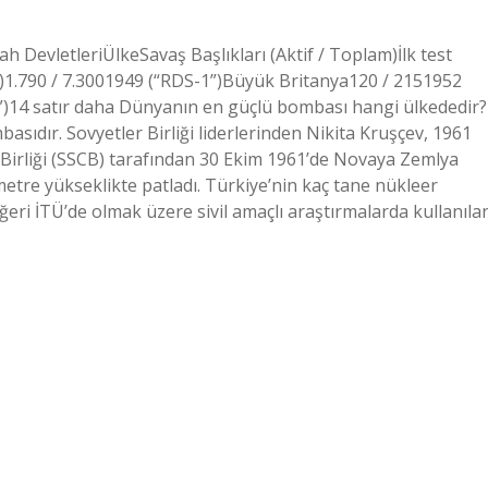
 DevletleriÜlkeSavaş Başlıkları (Aktif / Toplam)İlk test
CB)1.790 / 7.3001949 (“RDS-1”)Büyük Britanya120 / 2151952
”)14 satır daha Dünyanın en güçlü bombası hangi ülkededir?
sıdır. Sovyetler Birliği liderlerinden Nikita Kruşçev, 1961
r Birliği (SSCB) tarafından 30 Ekim 1961’de Novaya Zemlya
etre yükseklikte patladı. Türkiye’nin kaç tane nükleer
eri İTÜ’de olmak üzere sivil amaçlı araştırmalarda kullanıla