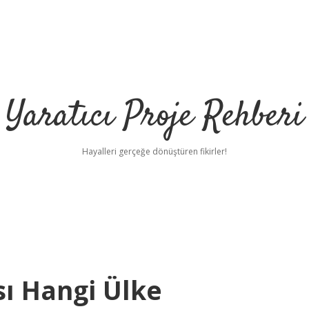
Yaratıcı Proje Rehberi
Hayalleri gerçeğe dönüştüren fikirler!
ilbet m
ı Hangi Ülke