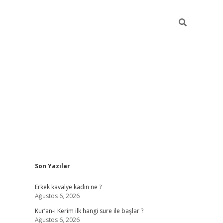
Sidebar
Son Yazılar
obil giriş
piabellacasino
hiltonbet giriş
betexper.xyz
betci giriş
Erkek kavalye kadın ne ?
Ağustos 6, 2026
Kur’an-ı Kerim ilk hangi sure ile başlar ?
Ağustos 6, 2026