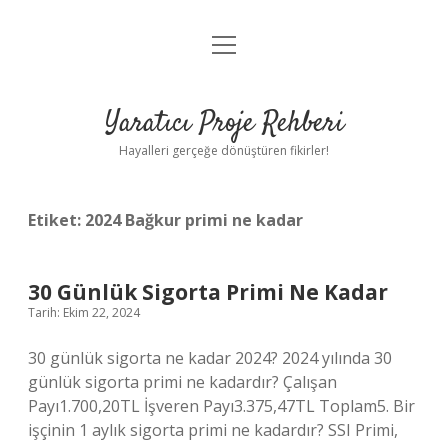
menüyü
Anasayfa
aç
Gizlilik Politikası
Yaratıcı Proje Rehberi
Yasal Uyarı
Hayalleri gerçeğe dönüştüren fikirler!
Hakkımızda
Etiket:
2024 Bağkur primi ne kadar
30 Günlük Sigorta Primi Ne Kadar
Tarih: Ekim 22, 2024
30 günlük sigorta ne kadar 2024? 2024 yılında 30
günlük sigorta primi ne kadardır? Çalışan
Payı1.700,20TL İşveren Payı3.375,47TL Toplam5. Bir
işçinin 1 aylık sigorta primi ne kadardır? SSI Primi,