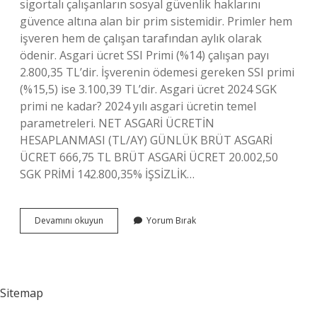
sigortalı çalışanların sosyal güvenlik haklarını
güvence altına alan bir prim sistemidir. Primler hem
işveren hem de çalışan tarafından aylık olarak
ödenir. Asgari ücret SSI Primi (%14) çalışan payı
2.800,35 TL’dir. İşverenin ödemesi gereken SSI primi
(%15,5) ise 3.100,39 TL’dir. Asgari ücret 2024 SGK
primi ne kadar? 2024 yılı asgari ücretin temel
parametreleri. NET ASGARİ ÜCRETİN
HESAPLANMASI (TL/AY) GÜNLÜK BRÜT ASGARİ
ÜCRET 666,75 TL BRÜT ASGARİ ÜCRET 20.002,50
SGK PRİMİ 142.800,35% İŞSİZLİK…
30
Devamını okuyun
Yorum Bırak
Günlük
Sigorta
Primi
Ne
Kadar
Sitemap