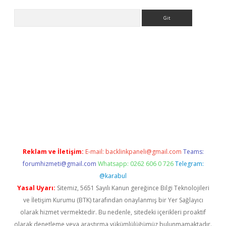
Arama
betci giriş
betci
tulipbet güncel
Reklam ve İletişim:
E-mail:
backlinkpaneli@gmail.com
Teams:
forumhizmeti@gmail.com
Whatsapp: 0262 606 0 726
Telegram:
@karabul
Yasal Uyarı:
Sitemiz, 5651 Sayılı Kanun gereğince Bilgi Teknolojileri
ve İletişim Kurumu (BTK) tarafından onaylanmış bir Yer Sağlayıcı
olarak hizmet vermektedir. Bu nedenle, sitedeki içerikleri proaktif
olarak denetleme veya araştırma yükümlülüğümüz bulunmamaktadır.