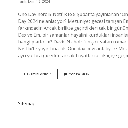
Tarih: Ekim 18, 2024
One Day nereli? Netflix’te 8 Şubat’ta yayınlanan “On
Day 2024 ne anlatıyor? Mezuniyet gecesi tanışan Em
farkındadır. Ancak birlikte geçirdikleri tek bir günü
Dex ve Em, bir zamanlar hayalini kurdukları insanla
hangi platform? David Nicholls’un çok satan romanın
Netflix’te yayınlanacak. One day neyi anlatıyor? Me
ayrı yollara giderler, ancak hayatları artık iç içe geçm
One
Devamını okuyun
Yorum Bırak
Day
Hangi
Ülke
Sitemap