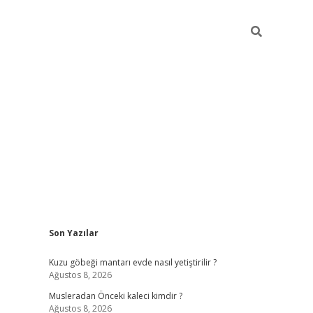
Sidebar
Son Yazılar
obil giriş
piabellacasino
hiltonbet giriş
betexper.xyz
betci giriş
Kuzu göbeği mantarı evde nasıl yetiştirilir ?
Ağustos 8, 2026
Musleradan Önceki kaleci kimdir ?
Ağustos 8, 2026