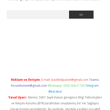
Arama
etci giriş
betci
tulipbet güncel
Reklam ve İletişim:
E-mail:
backlinkpaneli@gmail.com
Teams:
forumhizmeti@gmail.com
Whatsapp: 0262 606 0 726
Telegram:
@karabul
Yasal Uyarı:
Sitemiz, 5651 Sayılı Kanun gereğince Bilgi Teknolojileri
ve İletişim Kurumu (BTK) tarafından onaylanmış bir Yer Sağlayıcı
olarak hizmet vermektedir. Bu nedenle, sitedeki içerikleri proaktif