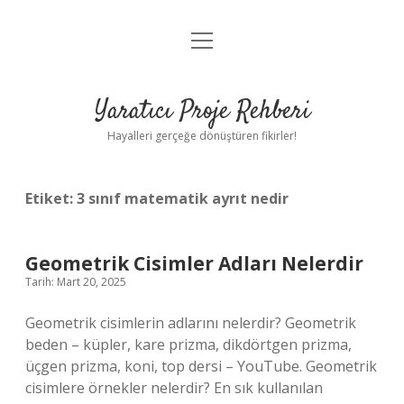
menüyü
Anasayfa
aç
Gizlilik Politikası
Yaratıcı Proje Rehberi
Yasal Uyarı
Hayalleri gerçeğe dönüştüren fikirler!
Hakkımızda
Etiket:
3 sınıf matematik ayrıt nedir
Geometrik Cisimler Adları Nelerdir
Tarih: Mart 20, 2025
Geometrik cisimlerin adlarını nelerdir? Geometrik
beden – küpler, kare prizma, dikdörtgen prizma,
üçgen prizma, koni, top dersi – YouTube. Geometrik
cisimlere örnekler nelerdir? En sık kullanılan