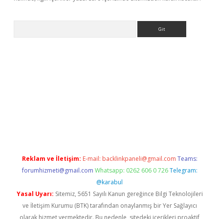
Arama
betci giriş
betci
tulipbet güncel
Reklam ve İletişim:
E-mail:
backlinkpaneli@gmail.com
Teams:
forumhizmeti@gmail.com
Whatsapp: 0262 606 0 726
Telegram:
@karabul
Yasal Uyarı:
Sitemiz, 5651 Sayılı Kanun gereğince Bilgi Teknolojileri
ve İletişim Kurumu (BTK) tarafından onaylanmış bir Yer Sağlayıcı
olarak hizmet vermektedir. Bu nedenle, sitedeki içerikleri proaktif