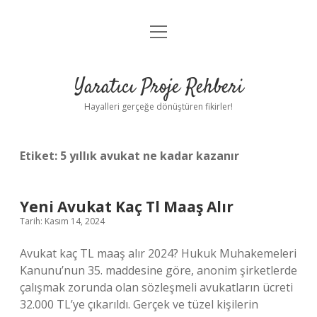
menüyü
Anasayfa
aç
Gizlilik Politikası
Yaratıcı Proje Rehberi
Yasal Uyarı
Hayalleri gerçeğe dönüştüren fikirler!
Hakkımızda
Etiket:
5 yıllık avukat ne kadar kazanır
Yeni Avukat Kaç Tl Maaş Alır
Tarih: Kasım 14, 2024
Avukat kaç TL maaş alır 2024? Hukuk Muhakemeleri
Kanunu’nun 35. maddesine göre, anonim şirketlerde
çalışmak zorunda olan sözleşmeli avukatların ücreti
32.000 TL’ye çıkarıldı. Gerçek ve tüzel kişilerin