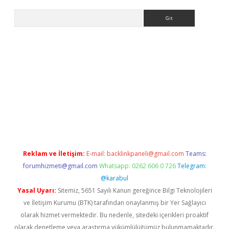
Arama
etci giriş
betci
tulipbet güncel
Reklam ve İletişim:
E-mail:
backlinkpaneli@gmail.com
Teams:
forumhizmeti@gmail.com
Whatsapp: 0262 606 0 726
Telegram:
@karabul
Yasal Uyarı:
Sitemiz, 5651 Sayılı Kanun gereğince Bilgi Teknolojileri
ve İletişim Kurumu (BTK) tarafından onaylanmış bir Yer Sağlayıcı
olarak hizmet vermektedir. Bu nedenle, sitedeki içerikleri proaktif
olarak denetleme veya araştırma yükümlülüğümüz bulunmamaktadır.