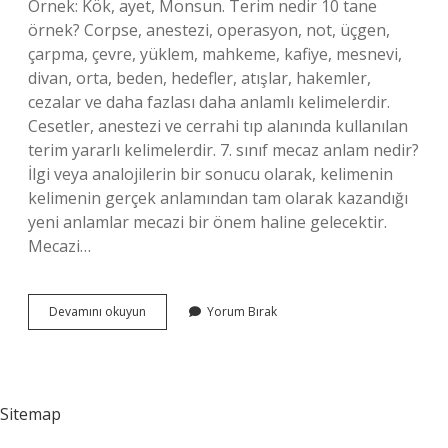
Örnek: Kök, ayet, Monsun. Terim nedir 10 tane
örnek? Corpse, anestezi, operasyon, not, üçgen,
çarpma, çevre, yüklem, mahkeme, kafiye, mesnevi,
divan, orta, beden, hedefler, atışlar, hakemler,
cezalar ve daha fazlası daha anlamlı kelimelerdir.
Cesetler, anestezi ve cerrahi tıp alanında kullanılan
terim yararlı kelimelerdir. 7. sınıf mecaz anlam nedir?
İlgi veya analojilerin bir sonucu olarak, kelimenin
kelimenin gerçek anlamından tam olarak kazandığı
yeni anlamlar mecazi bir önem haline gelecektir.
Mecazi…
7
Devamını okuyun
Yorum Bırak
Sinif
Terim
Anlam
Ne
Demek
Sitemap