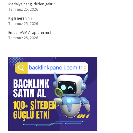
Madalya hangi dilden gelir ?
Temmuz 25, 2026
Kiğili nerenin ?
Temmuz 25, 2026
Emaar AVM Arapların mı ?
Temmuz 25, 2026