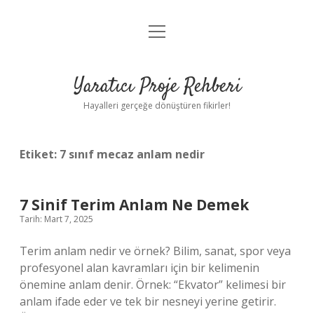
menüyü
Anasayfa
aç
Gizlilik Politikası
Yaratıcı Proje Rehberi
Yasal Uyarı
Hayalleri gerçeğe dönüştüren fikirler!
Hakkımızda
Etiket:
7 sınıf mecaz anlam nedir
7 Sinif Terim Anlam Ne Demek
Tarih: Mart 7, 2025
Terim anlam nedir ve örnek? Bilim, sanat, spor veya
profesyonel alan kavramları için bir kelimenin
önemine anlam denir. Örnek: “Ekvator” kelimesi bir
anlam ifade eder ve tek bir nesneyi yerine getirir.