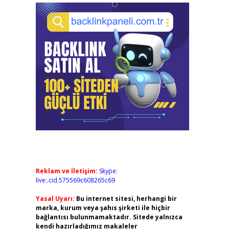
Reklam ve İletişim:
Skype:
live:.cid.575569c608265c69
Yasal Uyarı:
Bu internet sitesi, herhangi bir
marka, kurum veya şahıs şirketi ile hiçbir
bağlantısı bulunmamaktadır. Sitede yalnızca
kendi hazırladığımız makaleler