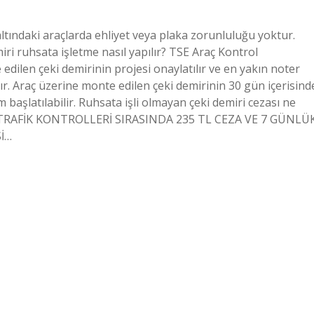
 altındaki araçlarda ehliyet veya plaka zorunluluğu yoktur.
iri ruhsata işletme nasıl yapılır? TSE Araç Kontrol
dilen çeki demirinin projesi onaylatılır ve en yakın noter
ır. Araç üzerine monte edilen çeki demirinin 30 gün içerisind
em başlatılabilir. Ruhsata işli olmayan çeki demiri cezası ne
TRAFİK KONTROLLERİ SIRASINDA 235 TL CEZA VE 7 GÜNLÜ
İ…