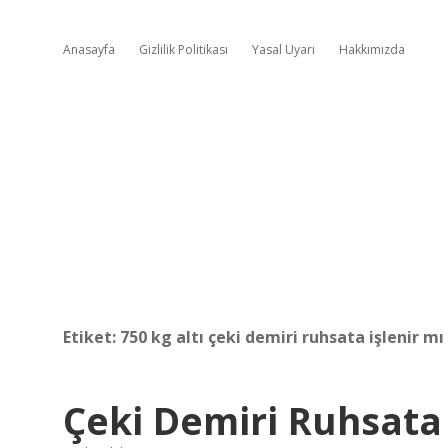
Anasayfa
Gizlilik Politikası
Yasal Uyarı
Hakkımızda
Etiket:
750 kg altı çeki demiri ruhsata işlenir mı
Çeki Demiri Ruhsata 