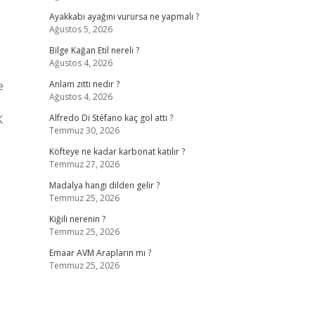
Ayakkabı ayağını vurursa ne yapmalı ?
Ağustos 5, 2026
Bilge Kağan Etil nereli ?
Ağustos 4, 2026
e
Anlam zıttı nedir ?
Ağustos 4, 2026
K
Alfredo Di Stéfano kaç gol attı ?
Temmuz 30, 2026
Köfteye ne kadar karbonat katılır ?
Temmuz 27, 2026
Madalya hangi dilden gelir ?
Temmuz 25, 2026
Kiğili nerenin ?
Temmuz 25, 2026
Emaar AVM Arapların mı ?
Temmuz 25, 2026