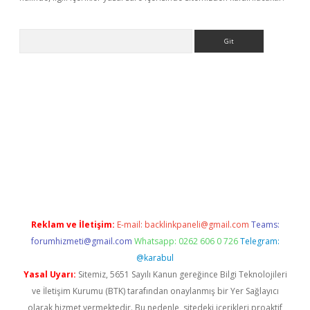
Arama
etci giriş
betci
tulipbet güncel
Reklam ve İletişim:
E-mail:
backlinkpaneli@gmail.com
Teams:
forumhizmeti@gmail.com
Whatsapp: 0262 606 0 726
Telegram:
@karabul
Yasal Uyarı:
Sitemiz, 5651 Sayılı Kanun gereğince Bilgi Teknolojileri
ve İletişim Kurumu (BTK) tarafından onaylanmış bir Yer Sağlayıcı
olarak hizmet vermektedir. Bu nedenle, sitedeki içerikleri proaktif