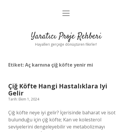
menüyü
Anasayfa
aç
Gizlilik Politikası
Yaratıcı Proje Rehberi
Yasal Uyarı
Hayalleri gerçeğe dönüştüren fikirler!
Hakkımızda
Etiket:
Aç karnına çiğ köfte yenir mi
Çiğ Köfte Hangi Hastalıklara Iyi
Gelir
Tarih: Ekim 1, 2024
Çiğ köfte neye iyi gelir? İçerisinde baharat ve isot
bulunduğu için çiğ köfte; Kan ve kolesterol
seviyelerini dengeleyebilir ve metabolizmayı