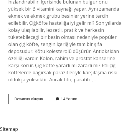
hızlandırabilir. İçerisinde bulunan bulgur onu
yüksek bir B vitamini kaynağı yapar. Aynı zamanda
ekmek ve ekmek grubu besinler yerine tercih
edilebilir. Çiğköfte hastalığa iyi gelir mi? Son yıllarda
kolay ulaşılabilir, lezzetli, pratik ve herkesin
tüketebileceği bir besin olması nedeniyle popüler
olan çiğ köfte, zengin içeriğiyle tam bir şifa
deposudur. Kötü kolesterolü düşürür. Antioksidan
özelliği vardır. Kolon, rahim ve prostat kanserine
karşı korur. Çiğ köfte yararlı mı zararlı mı? Etli çiğ
köftelerde bağırsak parazitleriyle karşılaşma riski
oldukça yüksektir. Ancak tifo, paratifo,…
Çiğ
Devamını okuyun
14 Yorum
Köfte
Hangi
Hastalıklara
Iyi
Gelir
Sitemap