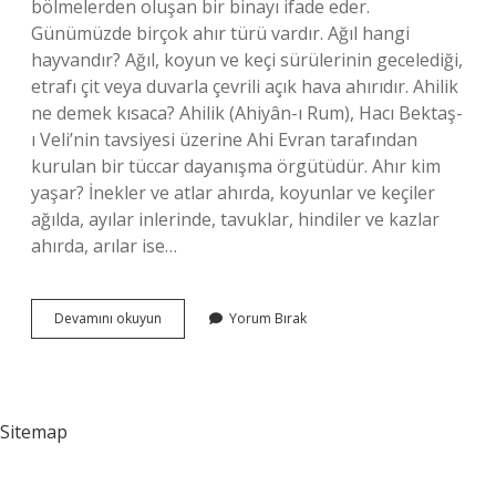
bölmelerden oluşan bir binayı ifade eder.
Günümüzde birçok ahır türü vardır. Ağıl hangi
hayvandır? Ağıl, koyun ve keçi sürülerinin gecelediği,
etrafı çit veya duvarla çevrili açık hava ahırıdır. Ahilik
ne demek kısaca? Ahilik (Ahiyân-ı Rum), Hacı Bektaş-
ı Veli’nin tavsiyesi üzerine Ahi Evran tarafından
kurulan bir tüccar dayanışma örgütüdür. Ahır kim
yaşar? İnekler ve atlar ahırda, koyunlar ve keçiler
ağılda, ayılar inlerinde, tavuklar, hindiler ve kazlar
ahırda, arılar ise…
Ahıl
Devamını okuyun
Yorum Bırak
Neye
Denir
Sitemap