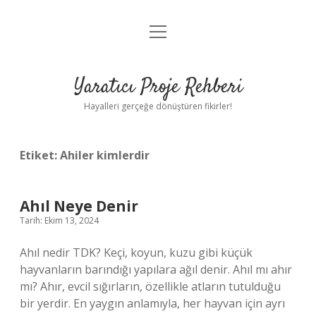
menüyü
Anasayfa
aç
Gizlilik Politikası
Yaratıcı Proje Rehberi
Yasal Uyarı
Hayalleri gerçeğe dönüştüren fikirler!
Hakkımızda
Etiket:
Ahiler kimlerdir
Ahıl Neye Denir
Tarih: Ekim 13, 2024
Ahıl nedir TDK? Keçi, koyun, kuzu gibi küçük
hayvanların barındığı yapılara ağıl denir. Ahıl mı ahır
mı? Ahır, evcil sığırların, özellikle atların tutulduğu
bir yerdir. En yaygın anlamıyla, her hayvan için ayrı