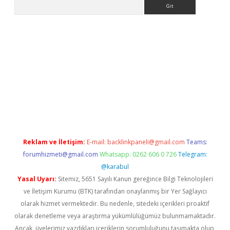
Arama
betci giriş
betci
tulipbet güncel
Reklam ve İletişim:
E-mail:
backlinkpaneli@gmail.com
Teams:
forumhizmeti@gmail.com
Whatsapp: 0262 606 0 726
Telegram:
@karabul
Yasal Uyarı:
Sitemiz, 5651 Sayılı Kanun gereğince Bilgi Teknolojileri
ve İletişim Kurumu (BTK) tarafından onaylanmış bir Yer Sağlayıcı
olarak hizmet vermektedir. Bu nedenle, sitedeki içerikleri proaktif
olarak denetleme veya araştırma yükümlülüğümüz bulunmamaktadır.
Ancak, üyelerimiz yazdıkları içeriklerin sorumluluğunu taşımakta olup,