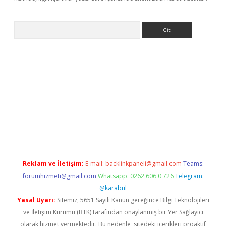
Arama
etci giriş
betci
tulipbet güncel
Reklam ve İletişim:
E-mail:
backlinkpaneli@gmail.com
Teams:
forumhizmeti@gmail.com
Whatsapp: 0262 606 0 726
Telegram:
@karabul
Yasal Uyarı:
Sitemiz, 5651 Sayılı Kanun gereğince Bilgi Teknolojileri
ve İletişim Kurumu (BTK) tarafından onaylanmış bir Yer Sağlayıcı
olarak hizmet vermektedir. Bu nedenle, sitedeki içerikleri proaktif