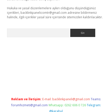
Hukuka ve yasal düzenlemelere aykırı olduğunu düşündüğünüz
içerikleri,
backlinkpanelicomtr@gmail.com
adresine bildirmeniz
halinde, ilgili içerikler yasal süre içerisinde sitemizden kaldırılacaktır.
Arama
etci giriş
betci
tulipbet güncel
Reklam ve İletişim:
E-mail:
backlinkpaneli@gmail.com
Teams:
forumhizmeti@gmail.com
Whatsapp: 0262 606 0 726
Telegram:
@karabul