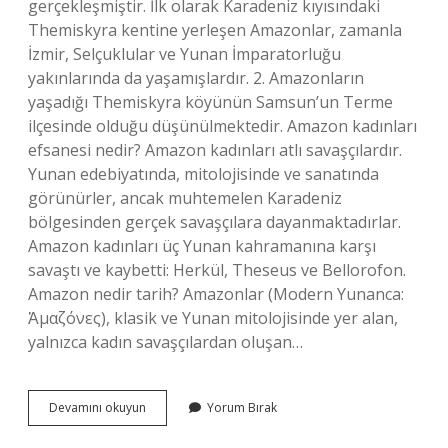
gerçekleşmiştir. İlk olarak Karadeniz kıyısındaki
Themiskyra kentine yerleşen Amazonlar, zamanla
İzmir, Selçuklular ve Yunan İmparatorluğu
yakınlarında da yaşamışlardır. 2. Amazonların
yaşadığı Themiskyra köyünün Samsun’un Terme
ilçesinde olduğu düşünülmektedir. Amazon kadınları
efsanesi nedir? Amazon kadınları atlı savaşçılardır.
Yunan edebiyatında, mitolojisinde ve sanatında
görünürler, ancak muhtemelen Karadeniz
bölgesinden gerçek savaşçılara dayanmaktadırlar.
Amazon kadınları üç Yunan kahramanına karşı
savaştı ve kaybetti: Herkül, Theseus ve Bellorofon.
Amazon nedir tarih? Amazonlar (Modern Yunanca:
Ἀμαζόνες), klasik ve Yunan mitolojisinde yer alan,
yalnızca kadın savaşçılardan oluşan…
Amazonlar
Devamını okuyun
Yorum Bırak
Hangi
Tarihte