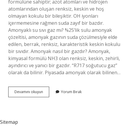
formülüne sahiptir; azot atomları ve hidrojen
atomlarından oluşan renksiz, keskin ve hoş
olmayan kokulu bir bileşiktir. OH iyonları
içermemesine rağmen suda zayıf bir bazdır.
Amonyaklı su sıvı gaz mı? %25’lik sulu amonyak
çözeltisi, amonyak gazının suda çözülmesiyle elde
edilen, berrak, renksiz, karakteristik keskin kokulu
bir sıvıdır. Amonyak nasıl bir gazdır? Amonyak,
kimyasal formülü NH3 olan renksiz, keskin, zehirli,
aşındırıcı ve yanıcı bir gazdır. “R717 soğutucu gaz”
olarak da bilinir. Piyasada amonyak olarak bilinen…
Nh3
Devamını okuyun
Yorum Bırak
Nedir
Sıvı
Mı
Sitemap