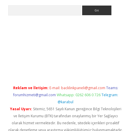
Arama
betci giriş
betci
tulipbet güncel
Reklam ve İletişim:
E-mail:
backlinkpaneli@gmail.com
Teams:
forumhizmeti@gmail.com
Whatsapp: 0262 606 0 726
Telegram:
@karabul
Yasal Uyarı:
Sitemiz, 5651 Sayılı Kanun gereğince Bilgi Teknolojileri
ve İletişim Kurumu (BTK) tarafından onaylanmış bir Yer Sağlayıcı
olarak hizmet vermektedir. Bu nedenle, sitedeki içerikleri proaktif
olarak denetleme veya araştırma yükümlülüğümüz bulunmamaktadır.