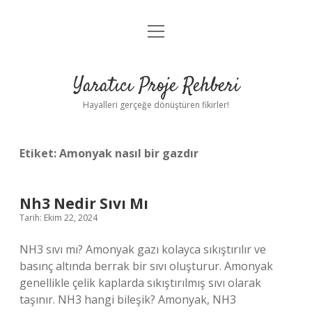
menüyü
Anasayfa
aç
Gizlilik Politikası
Yaratıcı Proje Rehberi
Yasal Uyarı
Hayalleri gerçeğe dönüştüren fikirler!
Hakkımızda
Etiket:
Amonyak nasıl bir gazdır
Nh3 Nedir Sıvı Mı
Tarih: Ekim 22, 2024
NH3 sıvı mı? Amonyak gazı kolayca sıkıştırılır ve
basınç altında berrak bir sıvı oluşturur. Amonyak
genellikle çelik kaplarda sıkıştırılmış sıvı olarak
taşınır. NH3 hangi bileşik? Amonyak, NH3