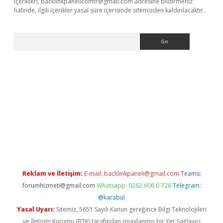
içerikleri,
backlinkpanelicomtr@gmail.com
adresine bildirmeniz
halinde, ilgili içerikler yasal süre içerisinde sitemizden kaldırılacaktır.
Arama
etci giriş
betci
tulipbet güncel
Reklam ve İletişim:
E-mail:
backlinkpaneli@gmail.com
Teams:
forumhizmeti@gmail.com
Whatsapp: 0262 606 0 726
Telegram:
@karabul
Yasal Uyarı:
Sitemiz, 5651 Sayılı Kanun gereğince Bilgi Teknolojileri
ve İletişim Kurumu (BTK) tarafından onaylanmış bir Yer Sağlayıcı