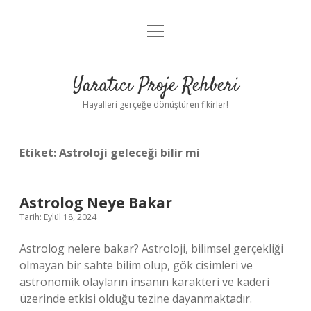
menüyü
Anasayfa
aç
Gizlilik Politikası
Yaratıcı Proje Rehberi
Yasal Uyarı
Hayalleri gerçeğe dönüştüren fikirler!
Hakkımızda
Etiket:
Astroloji geleceği bilir mi
Astrolog Neye Bakar
Tarih: Eylül 18, 2024
Astrolog nelere bakar? Astroloji, bilimsel gerçekliği
olmayan bir sahte bilim olup, gök cisimleri ve
astronomik olayların insanın karakteri ve kaderi
üzerinde etkisi olduğu tezine dayanmaktadır.