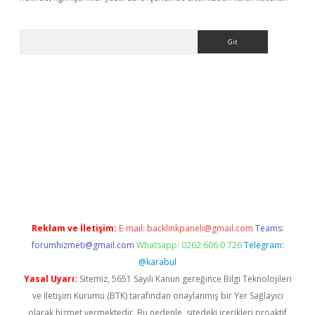
Arama
betci giriş
betci
tulipbet güncel
Reklam ve İletişim:
E-mail:
backlinkpaneli@gmail.com
Teams:
forumhizmeti@gmail.com
Whatsapp: 0262 606 0 726
Telegram:
@karabul
Yasal Uyarı:
Sitemiz, 5651 Sayılı Kanun gereğince Bilgi Teknolojileri
ve İletişim Kurumu (BTK) tarafından onaylanmış bir Yer Sağlayıcı
olarak hizmet vermektedir. Bu nedenle, sitedeki içerikleri proaktif