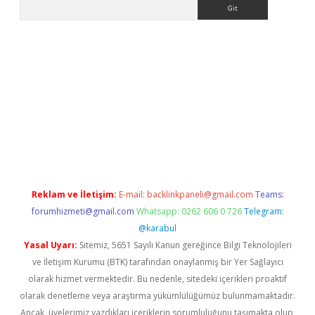
Arama
betci giriş
betci
tulipbet güncel
Reklam ve İletişim:
E-mail:
backlinkpaneli@gmail.com
Teams:
forumhizmeti@gmail.com
Whatsapp: 0262 606 0 726
Telegram:
@karabul
Yasal Uyarı:
Sitemiz, 5651 Sayılı Kanun gereğince Bilgi Teknolojileri
ve İletişim Kurumu (BTK) tarafından onaylanmış bir Yer Sağlayıcı
olarak hizmet vermektedir. Bu nedenle, sitedeki içerikleri proaktif
olarak denetleme veya araştırma yükümlülüğümüz bulunmamaktadır.
Ancak, üyelerimiz yazdıkları içeriklerin sorumluluğunu taşımakta olup,