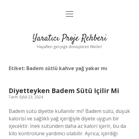
menüyü
Anasayfa
aç
Gizlilik Politikası
Yaratıcı Proje Rehberi
Yasal Uyarı
Hayalleri gerçeğe dönüştüren fikirler!
Hakkımızda
Etiket:
Badem sütlü kahve yağ yakar mı
Diyetteyken Badem Sütü Içilir Mi
Tarih: Eylül 23, 2024
Badem sütü diyette kullanılır mı? Badem sütü, düşük
kalorisi ve sağlıklı yağ içeriğiyle diyete uygun bir
içecektir. İnek sütünden daha az kalori içerir, bu da
kilo kontrolüne yardımcı olabilir. Ayrıca, içerdiği