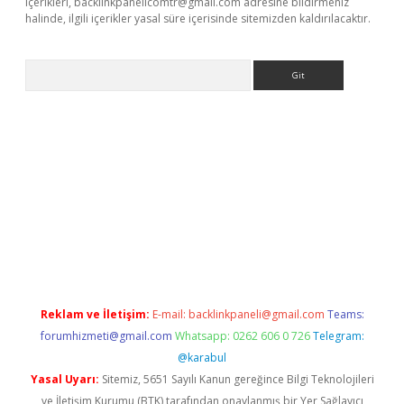
içerikleri,
backlinkpanelicomtr@gmail.com
adresine bildirmeniz
halinde, ilgili içerikler yasal süre içerisinde sitemizden kaldırılacaktır.
Arama
betci giriş
betci
tulipbet güncel
Reklam ve İletişim:
E-mail:
backlinkpaneli@gmail.com
Teams:
forumhizmeti@gmail.com
Whatsapp: 0262 606 0 726
Telegram:
@karabul
Yasal Uyarı:
Sitemiz, 5651 Sayılı Kanun gereğince Bilgi Teknolojileri
ve İletişim Kurumu (BTK) tarafından onaylanmış bir Yer Sağlayıcı