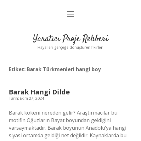
menüyü
Anasayfa
aç
Gizlilik Politikası
Yaratıcı Proje Rehberi
Yasal Uyarı
Hayalleri gerçeğe dönüştüren fikirler!
Hakkımızda
Etiket:
Barak Türkmenleri hangi boy
Barak Hangi Dilde
Tarih: Ekim 27, 2024
Barak kökeni nereden gelir? Araştırmacılar bu
motifin Oğuzların Bayat boyundan geldiğini
varsaymaktadır. Barak boyunun Anadolu’ya hangi
siyasi ortamda geldiği net değildir. Kaynaklarda bu