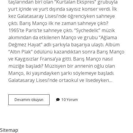
taşlarından biri olan “Kurtalan Ekspres” grubuyla
yurt içinde ve yurt dışında sayısız konser verdi. İlk
kez Galatasaray Lisesi’nde öğrenciyken sahneye
çıktı. Barış Manço ilk ne zaman sahneye çıktı?
1965’te Paris’te sahneye çıktı. “Sychedelic” müzik
akımından da etkilenen Manço ve grubu “Ağlama
Değmez Hayat” adlı şarkıyla başarıya ulaştı. Albüm
“Altın Plak” ödülünü kazandıktan sonra Barış Manço
ve Kaygısızlar Fransa’ya gitti. Barış Manço nasıl
müziğe başladı? Müzisyen bir annenin oğlu olan
Manço, iki yaşındayken şarkı söylemeye başladı.
Galatasaray Lisesi’nde ortaokul ve lisedeyken…
Barış
Devamını okuyun
10 Yorum
Mançonun
Ilk
Şarkısı
Nedir
Sitemap