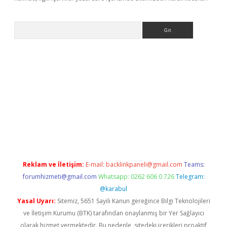
Arama
etci giriş
betci
tulipbet güncel
Reklam ve İletişim:
E-mail:
backlinkpaneli@gmail.com
Teams:
forumhizmeti@gmail.com
Whatsapp: 0262 606 0 726
Telegram:
@karabul
Yasal Uyarı:
Sitemiz, 5651 Sayılı Kanun gereğince Bilgi Teknolojileri
ve İletişim Kurumu (BTK) tarafından onaylanmış bir Yer Sağlayıcı
olarak hizmet vermektedir. Bu nedenle, sitedeki içerikleri proaktif