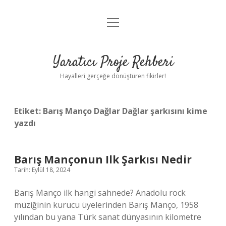
menüyü
Anasayfa
aç
Gizlilik Politikası
Yaratıcı Proje Rehberi
Yasal Uyarı
Hayalleri gerçeğe dönüştüren fikirler!
Hakkımızda
Etiket:
Barış Manço Dağlar Dağlar şarkısını kime
yazdı
Barış Mançonun Ilk Şarkısı Nedir
Tarih: Eylül 18, 2024
Barış Manço ilk hangi sahnede? Anadolu rock
müziğinin kurucu üyelerinden Barış Manço, 1958
yılından bu yana Türk sanat dünyasının kilometre