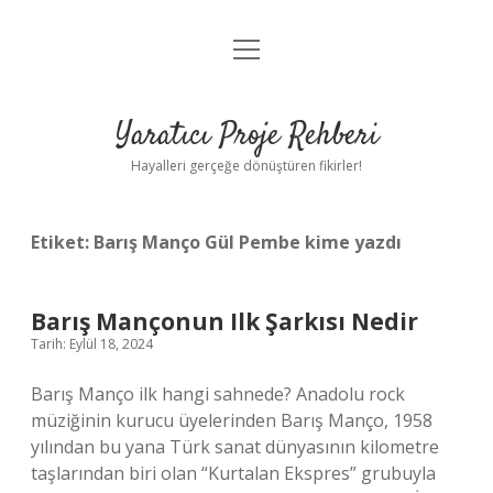
menüyü
Anasayfa
aç
Gizlilik Politikası
Yaratıcı Proje Rehberi
Yasal Uyarı
Hayalleri gerçeğe dönüştüren fikirler!
Hakkımızda
Etiket:
Barış Manço Gül Pembe kime yazdı
Barış Mançonun Ilk Şarkısı Nedir
Tarih: Eylül 18, 2024
Barış Manço ilk hangi sahnede? Anadolu rock
müziğinin kurucu üyelerinden Barış Manço, 1958
yılından bu yana Türk sanat dünyasının kilometre
taşlarından biri olan “Kurtalan Ekspres” grubuyla