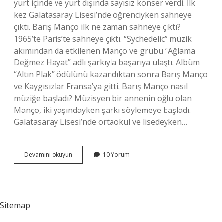
yurt içinde ve yurt dışında sayısız konser verdi. İlk
kez Galatasaray Lisesi’nde öğrenciyken sahneye
çıktı. Barış Manço ilk ne zaman sahneye çıktı?
1965’te Paris’te sahneye çıktı. “Sychedelic” müzik
akımından da etkilenen Manço ve grubu “Ağlama
Değmez Hayat” adlı şarkıyla başarıya ulaştı. Albüm
“Altın Plak” ödülünü kazandıktan sonra Barış Manço
ve Kaygısızlar Fransa’ya gitti. Barış Manço nasıl
müziğe başladı? Müzisyen bir annenin oğlu olan
Manço, iki yaşındayken şarkı söylemeye başladı.
Galatasaray Lisesi’nde ortaokul ve lisedeyken…
Barış
Devamını okuyun
10 Yorum
Mançonun
Ilk
Şarkısı
Nedir
Sitemap