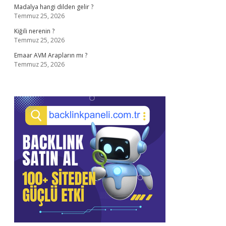
Madalya hangi dilden gelir ?
Temmuz 25, 2026
Kiğili nerenin ?
Temmuz 25, 2026
Emaar AVM Arapların mı ?
Temmuz 25, 2026