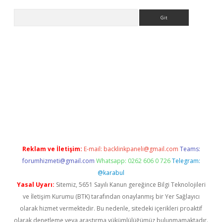
Arama
etci giriş
betci
tulipbet güncel
Reklam ve İletişim:
E-mail:
backlinkpaneli@gmail.com
Teams:
forumhizmeti@gmail.com
Whatsapp: 0262 606 0 726
Telegram:
@karabul
Yasal Uyarı:
Sitemiz, 5651 Sayılı Kanun gereğince Bilgi Teknolojileri
ve İletişim Kurumu (BTK) tarafından onaylanmış bir Yer Sağlayıcı
olarak hizmet vermektedir. Bu nedenle, sitedeki içerikleri proaktif
olarak denetleme veya araştırma yükümlülüğümüz bulunmamaktadır.