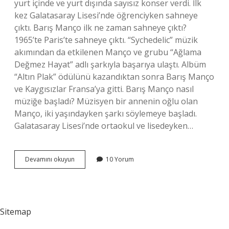
yurt içinde ve yurt dışında sayısız konser verdi. İlk
kez Galatasaray Lisesi’nde öğrenciyken sahneye
çıktı. Barış Manço ilk ne zaman sahneye çıktı?
1965’te Paris’te sahneye çıktı. “Sychedelic” müzik
akımından da etkilenen Manço ve grubu “Ağlama
Değmez Hayat” adlı şarkıyla başarıya ulaştı. Albüm
“Altın Plak” ödülünü kazandıktan sonra Barış Manço
ve Kaygısızlar Fransa’ya gitti. Barış Manço nasıl
müziğe başladı? Müzisyen bir annenin oğlu olan
Manço, iki yaşındayken şarkı söylemeye başladı.
Galatasaray Lisesi’nde ortaokul ve lisedeyken…
Barış
Devamını okuyun
10 Yorum
Mançonun
Ilk
Şarkısı
Nedir
Sitemap