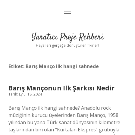
menüyü
Anasayfa
aç
Gizlilik Politikası
Yaratıcı Proje Rehberi
Yasal Uyarı
Hayalleri gerçeğe dönüştüren fikirler!
Hakkımızda
Etiket:
Barış Manço ilk hangi sahnede
Barış Mançonun Ilk Şarkısı Nedir
Tarih: Eylül 18, 2024
Barış Manço ilk hangi sahnede? Anadolu rock
müziğinin kurucu üyelerinden Barış Manço, 1958
yılından bu yana Türk sanat dünyasının kilometre
taşlarından biri olan “Kurtalan Ekspres” grubuyla