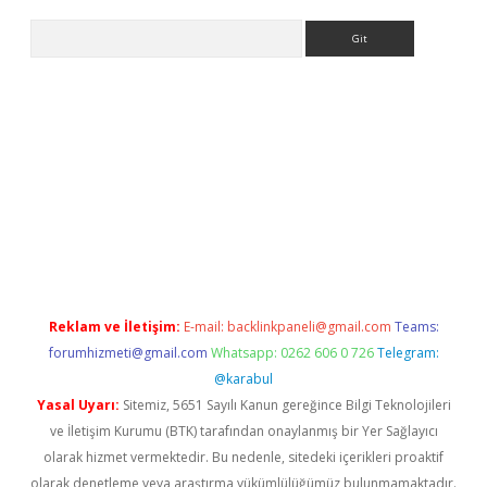
Arama
betci giriş
betci
tulipbet güncel
Reklam ve İletişim:
E-mail:
backlinkpaneli@gmail.com
Teams:
forumhizmeti@gmail.com
Whatsapp: 0262 606 0 726
Telegram:
@karabul
Yasal Uyarı:
Sitemiz, 5651 Sayılı Kanun gereğince Bilgi Teknolojileri
ve İletişim Kurumu (BTK) tarafından onaylanmış bir Yer Sağlayıcı
olarak hizmet vermektedir. Bu nedenle, sitedeki içerikleri proaktif
olarak denetleme veya araştırma yükümlülüğümüz bulunmamaktadır.