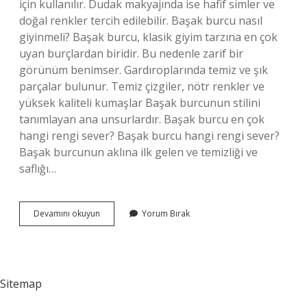
için kullanılır. Dudak makyajında ​​ise hafif simler ve
doğal renkler tercih edilebilir. Başak burcu nasıl
giyinmeli? Başak burcu, klasik giyim tarzına en çok
uyan burçlardan biridir. Bu nedenle zarif bir
görünüm benimser. Gardıroplarında temiz ve şık
parçalar bulunur. Temiz çizgiler, nötr renkler ve
yüksek kaliteli kumaşlar Başak burcunun stilini
tanımlayan ana unsurlardır. Başak burcu en çok
hangi rengi sever? Başak burcu hangi rengi sever?
Başak burcunun aklına ilk gelen ve temizliği ve
saflığı…
Başak
Devamını okuyun
Yorum Bırak
Burcu
Nasıl
Makyaj
Yapmalı
Sitemap