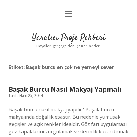
menüyü
Anasayfa
aç
Gizlilik Politikası
Yaratıcı Proje Rehberi
Yasal Uyarı
Hayalleri gerçeğe dönüştüren fikirler!
Hakkımızda
Etiket:
Başak burcu en çok ne yemeyi sever
Başak Burcu Nasıl Makyaj Yapmalı
Tarih: Ekim 25, 2024
Başak burcu nasıl makyaj yapılır? Başak burcu
makyajında ​​doğallık esastır. Bu nedenle yumuşak
geçişler ve açık renkler idealdir. Göz farı uygulaması
göz kapaklarını vurgulamak ve derinlik kazandırmak