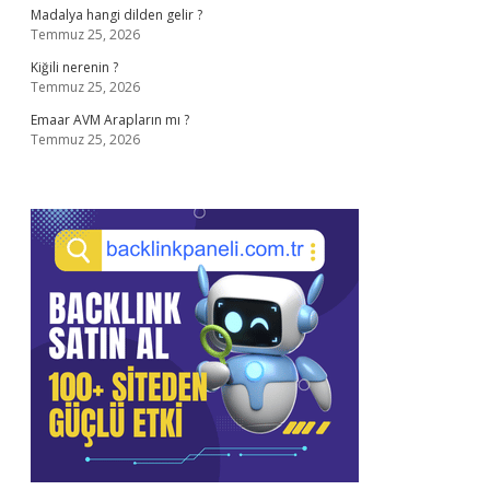
Madalya hangi dilden gelir ?
Temmuz 25, 2026
Kiğili nerenin ?
Temmuz 25, 2026
Emaar AVM Arapların mı ?
Temmuz 25, 2026