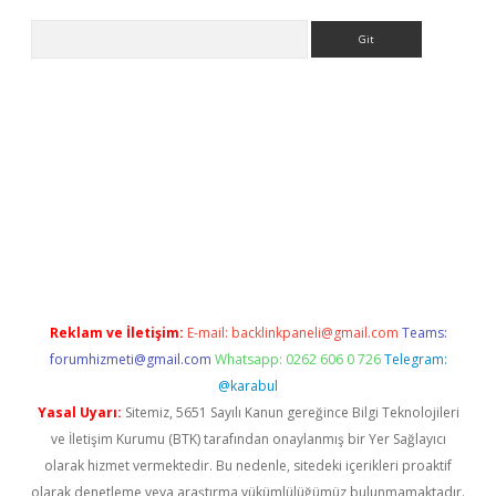
Arama
iş
betexper.xyz
betci giriş
betci
tulipbet güncel
Reklam ve İletişim:
E-mail:
backlinkpaneli@gmail.com
Teams:
forumhizmeti@gmail.com
Whatsapp: 0262 606 0 726
Telegram:
@karabul
Yasal Uyarı:
Sitemiz, 5651 Sayılı Kanun gereğince Bilgi Teknolojileri
ve İletişim Kurumu (BTK) tarafından onaylanmış bir Yer Sağlayıcı
olarak hizmet vermektedir. Bu nedenle, sitedeki içerikleri proaktif
olarak denetleme veya araştırma yükümlülüğümüz bulunmamaktadır.