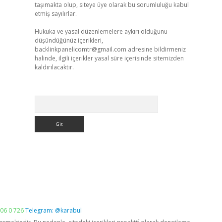
taşımakta olup, siteye üye olarak bu sorumluluğu kabul
etmiş sayılırlar.
Hukuka ve yasal düzenlemelere aykırı olduğunu
düşündüğünüz içerikleri,
backlinkpanelicomtr@gmail.com
adresine bildirmeniz
halinde, ilgili içerikler yasal süre içerisinde sitemizden
kaldırılacaktır.
Arama
06 0 726
Telegram: @karabul