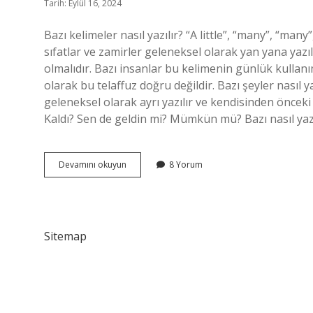
Tarih: Eylül 16, 2024
Bazı kelimeler nasıl yazılır? “A little”, “many”, “many
sıfatlar ve zamirler geleneksel olarak yan yana yaz
olmalıdır. Bazı insanlar bu kelimenin günlük kullanı
olarak bu telaffuz doğru değildir. Bazı şeyler nasıl ya
geleneksel olarak ayrı yazılır ve kendisinden öncek
Kaldı? Sen de geldin mi? Mümkün mü? Bazı nasıl yaz
Tdk
Devamını okuyun
8 Yorum
Bazı
Nasıl
Yazılır
Sitemap