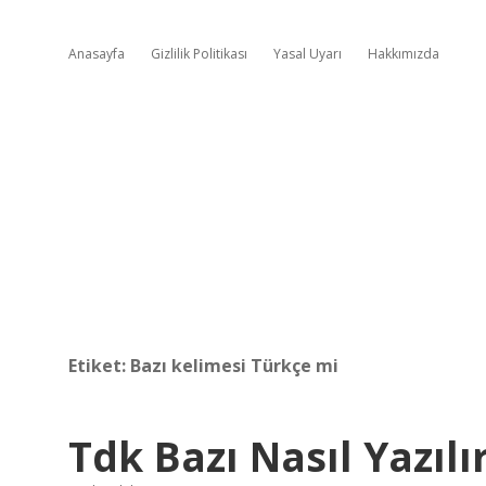
Anasayfa
Gizlilik Politikası
Yasal Uyarı
Hakkımızda
Etiket:
Bazı kelimesi Türkçe mi
Tdk Bazı Nasıl Yazılı