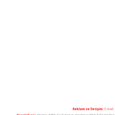
Reklam ve İletişim:
E-mail: