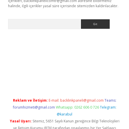
içerikleri,
backlinkpanelicomtr@gmail.com
adresine bildirmeniz
halinde, ilgili içerikler yasal süre içerisinde sitemizden kaldırılacaktır.
Arama
betci giriş
betci
tulipbet güncel
Reklam ve İletişim:
E-mail:
backlinkpaneli@gmail.com
Teams:
forumhizmeti@gmail.com
Whatsapp: 0262 606 0 726
Telegram:
@karabul
Yasal Uyarı:
Sitemiz, 5651 Sayılı Kanun gereğince Bilgi Teknolojileri
ve İletişim Kurumu (BTK) tarafından onaylanmış bir Yer Sağlayıcı