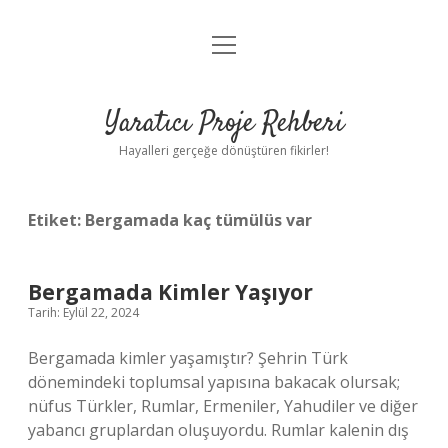
menüyü
Anasayfa
aç
Gizlilik Politikası
Yaratıcı Proje Rehberi
Yasal Uyarı
Hayalleri gerçeğe dönüştüren fikirler!
Hakkımızda
Etiket:
Bergamada kaç tümülüs var
Bergamada Kimler Yaşıyor
Tarih: Eylül 22, 2024
Bergamada kimler yaşamıştır? Şehrin Türk
dönemindeki toplumsal yapısına bakacak olursak;
nüfus Türkler, Rumlar, Ermeniler, Yahudiler ve diğer
yabancı gruplardan oluşuyordu. Rumlar kalenin dış