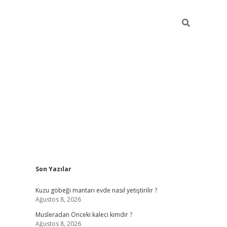
Sidebar
Son Yazılar
obil giriş
piabellacasino
hiltonbet giriş
betexper.xyz
betci giriş
Kuzu göbeği mantarı evde nasıl yetiştirilir ?
Ağustos 8, 2026
Musleradan Önceki kaleci kimdir ?
Ağustos 8, 2026