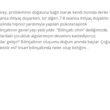
irey, probleminin doğasına bağlı olarak kendi hızında ilerler.
ansa ihtiyaç duyarken, bir diğeri 7-8 seansa ihtiyaç duyabilir.
 aslında hipnoz yardımıyla yapılan psikoterapötik
inçaltının genel yaşı yedi yıldır. “Bilinçaltı zihin” dediğimizde,
ıtlardaki çocukluk algılarımızın devamını kastediyoruz.
kadar gelişir? Bilinçaltının oluşumu doğum anında başlar. Çoğ
ebilir mi? İnsan bilinçaltında neler olup bittiğini…