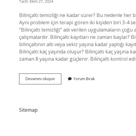
Tarih: Ekim 27, 2024
Bilinçaltı temizliği ne kadar sürer? Bu nedenle her b
Aynı problem için terapi gören iki kişiden biri 3-4 se
“Bilinçaltı temizliği” adı verilen uygulamaların çoğu
çalışmalardır. Bilinçaltı kayıtları ne zaman başlar? Bil
bilinçaltının altı veya sekiz yaşına kadar yaptığı kay
Bilinçaltı kaç yaşında oluşur? Bilinçaltı kaç yaşına 
zaman 8 yaşına kadar güçlenir. Bilinçaltı kontrol edil
Bilinçaltı
Devamını okuyun
Yorum Bırak
Kaç
Günde
Dönüşür
Sitemap