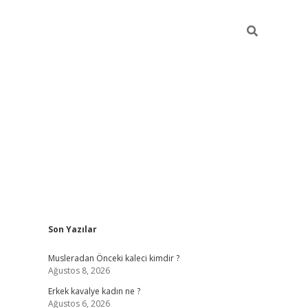
Sidebar
Son Yazılar
mobil giriş
piabellacasino
hiltonbet giriş
betexper.xyz
betci giri
Musleradan Önceki kaleci kimdir ?
Ağustos 8, 2026
Erkek kavalye kadın ne ?
Ağustos 6, 2026