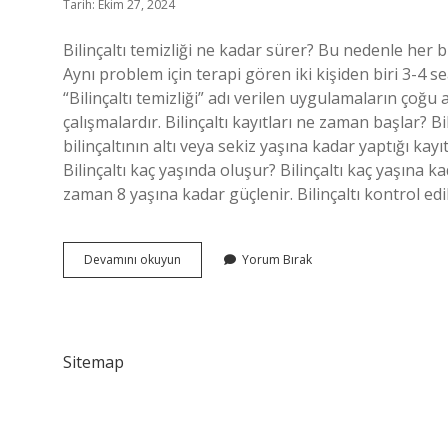
Tarih: Ekim 27, 2024
Bilinçaltı temizliği ne kadar sürer? Bu nedenle her b
Aynı problem için terapi gören iki kişiden biri 3-4 se
“Bilinçaltı temizliği” adı verilen uygulamaların çoğu
çalışmalardır. Bilinçaltı kayıtları ne zaman başlar? Bil
bilinçaltının altı veya sekiz yaşına kadar yaptığı kay
Bilinçaltı kaç yaşında oluşur? Bilinçaltı kaç yaşına 
zaman 8 yaşına kadar güçlenir. Bilinçaltı kontrol edil
Bilinçaltı
Devamını okuyun
Yorum Bırak
Kaç
Günde
Dönüşür
Sitemap