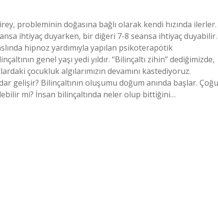
irey, probleminin doğasına bağlı olarak kendi hızında ilerler.
ansa ihtiyaç duyarken, bir diğeri 7-8 seansa ihtiyaç duyabilir.
 aslında hipnoz yardımıyla yapılan psikoterapötik
inçaltının genel yaşı yedi yıldır. “Bilinçaltı zihin” dediğimizde,
ıtlardaki çocukluk algılarımızın devamını kastediyoruz.
kadar gelişir? Bilinçaltının oluşumu doğum anında başlar. Çoğ
ebilir mi? İnsan bilinçaltında neler olup bittiğini…