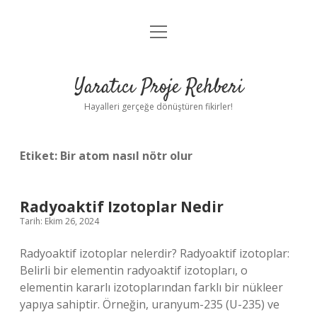
menüyü
Anasayfa
aç
Gizlilik Politikası
Yaratıcı Proje Rehberi
Yasal Uyarı
Hayalleri gerçeğe dönüştüren fikirler!
Hakkımızda
Etiket:
Bir atom nasıl nötr olur
Radyoaktif Izotoplar Nedir
Tarih: Ekim 26, 2024
Radyoaktif izotoplar nelerdir? Radyoaktif izotoplar:
Belirli bir elementin radyoaktif izotopları, o
elementin kararlı izotoplarından farklı bir nükleer
yapıya sahiptir. Örneğin, uranyum-235 (U-235) ve