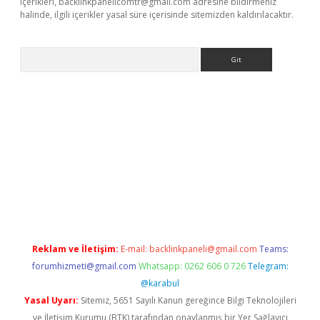
içerikleri,
backlinkpanelicomtr@gmail.com
adresine bildirmeniz
halinde, ilgili içerikler yasal süre içerisinde sitemizden kaldırılacaktır.
Arama
z
betci giriş
betci
tulipbet güncel
Reklam ve İletişim:
E-mail:
backlinkpaneli@gmail.com
Teams:
forumhizmeti@gmail.com
Whatsapp: 0262 606 0 726
Telegram:
@karabul
Yasal Uyarı:
Sitemiz, 5651 Sayılı Kanun gereğince Bilgi Teknolojileri
ve İletişim Kurumu (BTK) tarafından onaylanmış bir Yer Sağlayıcı