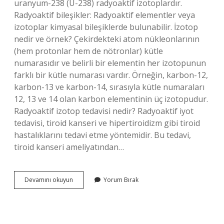
uranyum-238 (U-238) radyoaktif izotoplardır.
Radyoaktif bileşikler: Radyoaktif elementler veya
izotoplar kimyasal bileşiklerde bulunabilir. İzotop
nedir ve örnek? Çekirdekteki atom nükleonlarının
(hem protonlar hem de nötronlar) kütle
numarasıdır ve belirli bir elementin her izotopunun
farklı bir kütle numarası vardır. Örneğin, karbon-12,
karbon-13 ve karbon-14, sırasıyla kütle numaraları
12, 13 ve 14 olan karbon elementinin üç izotopudur.
Radyoaktif izotop tedavisi nedir? Radyoaktif iyot
tedavisi, tiroid kanseri ve hipertiroidizm gibi tiroid
hastalıklarını tedavi etme yöntemidir. Bu tedavi,
tiroid kanseri ameliyatından…
Radyoaktif
Devamını okuyun
Yorum Bırak
Izotoplar
Nedir