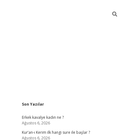
Sidebar
Son Yazılar
ilbet mobil giriş
piabellacasino
hiltonbet giriş
bete
Erkek kavalye kadın ne ?
Ağustos 6, 2026
Kur’an-ı Kerim ilk hangi sure ile başlar ?
Ağustos 6, 2026