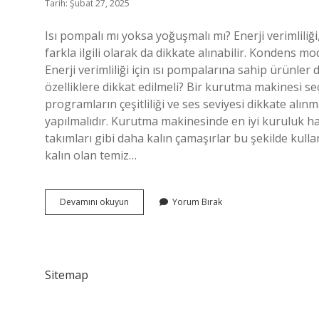
Tarih: Şubat 27, 2025
Isı pompalı mı yoksa yoğuşmalı mı? Enerji verimlili
farkla ilgili olarak da dikkate alınabilir. Kondens m
Enerji verimliliği için ısı pompalarına sahip ürünler
özelliklere dikkat edilmeli? Bir kurutma makinesi seç
programların çeşitliliği ve ses seviyesi dikkate alın
yapılmalıdır. Kurutma makinesinde en iyi kuruluk 
takımları gibi daha kalın çamaşırlar bu şekilde kul
kalın olan temiz…
En
Devamını okuyun
Yorum Bırak
Iyi
Kurutma
Hangi
Marka
Sitemap