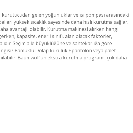
ği, kurutucudan gelen yoğunluklar ve ısı pompası arasındaki
odelleri yüksek sıcaklık sayesinde daha hızlı kurutma sağlar.
 daha avantajlı olabilir. Kurutma makinesi alırken hangi
erken, kapasite, enerji sınıfı, alan olacak faktörler,
malıdır. Seçim aile büyüklüğüne ve sahtekarlığa göre
hangisi? Pamuklu Dolap kuruluk +pantolon veya palet
lanılabilir. Baumwoll’un ekstra kurutma programı, çok daha