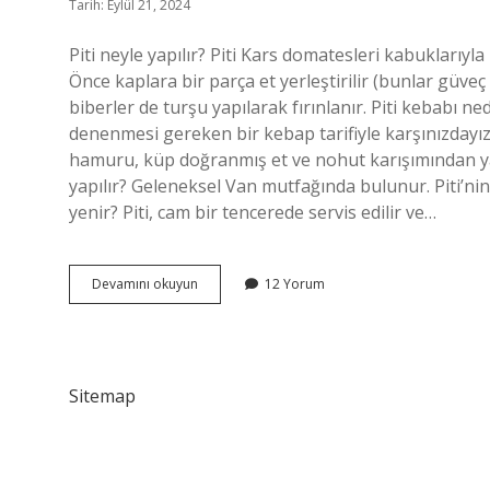
Tarih: Eylül 21, 2024
Piti neyle yapılır? Piti Kars domatesleri kabuklarıyla b
Önce kaplara bir parça et yerleştirilir (bunlar güveç
biberler de turşu yapılarak fırınlanır. Piti kebabı
denenmesi gereken bir kebap tarifiyle karşınızdayız
hamuru, küp doğranmış et ve nohut karışımından yapılı
yapılır? Geleneksel Van mutfağında bulunur. Piti’nin 
yenir? Piti, cam bir tencerede servis edilir ve…
Piti
Devamını okuyun
12 Yorum
Kebabı
Nasıl
Yapılır
Sitemap