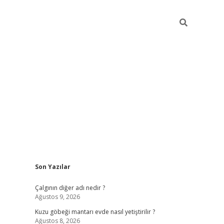
Sidebar
Son Yazılar
obil giriş
piabellacasino
hiltonbet giriş
betexper.xyz
betci giriş
Çalgının diğer adı nedir ?
Ağustos 9, 2026
Kuzu göbeği mantarı evde nasıl yetiştirilir ?
Ağustos 8, 2026