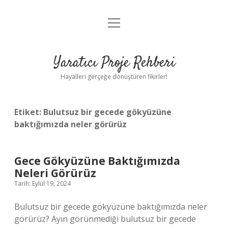
menüyü
Anasayfa
aç
Gizlilik Politikası
Yaratıcı Proje Rehberi
Yasal Uyarı
Hayalleri gerçeğe dönüştüren fikirler!
Hakkımızda
Etiket:
Bulutsuz bir gecede gökyüzüne
baktığımızda neler görürüz
Gece Gökyüzüne Baktığımızda
Neleri Görürüz
Tarih: Eylül 19, 2024
Bulutsuz bir gecede gökyüzüne baktığımızda neler
görürüz? Ayın görünmediği bulutsuz bir gecede