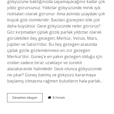
gökyüzüne baktığınızda sayamayacağınız kadar çok
yıldız görürsünüz. Yıldızlar gökyüzünde minik ışık
noktaları olarak görünür. Ama aslında uzaydaki çok
büyük gök cisimleridir. Bazıları güneşten bile çok
daha büyüktür. Gece gökyüzünde neler görürüz?
Göz kırpmadan çıplak gözle parlak yıldızlar olarak
görülebilen beş gezegen; Merkür, Venüs, Mars,
Jüpiter ve Satürn’dür. Bu beş gezegen arasında
çıplak gözle gözlemlenmesi en zor gezegen
Merkür’dür. Güneş’e en yakın gezegen olduğu için
ondan sadece biraz uzaklaşır ve sürekli
alacakaranlık halindedir. Gece olunca gökyüzünde
ne çıkar? Güneş batmış ve gökyüzü kararmaya
başlamış olmasına rağmen bulutların hala parlak…
Gece
Devamını okuyun
8 Yorum
Gökyüzüne
Baktığımızda
Neleri