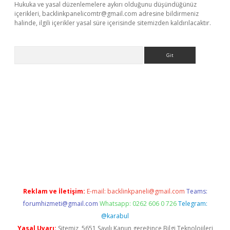
Hukuka ve yasal düzenlemelere aykırı olduğunu düşündüğünüz
içerikleri,
backlinkpanelicomtr@gmail.com
adresine bildirmeniz
halinde, ilgili içerikler yasal süre içerisinde sitemizden kaldırılacaktır.
Arama
etci giriş
betci
tulipbet güncel
Reklam ve İletişim:
E-mail:
backlinkpaneli@gmail.com
Teams:
forumhizmeti@gmail.com
Whatsapp: 0262 606 0 726
Telegram:
@karabul
Yasal Uyarı:
Sitemiz, 5651 Sayılı Kanun gereğince Bilgi Teknolojileri