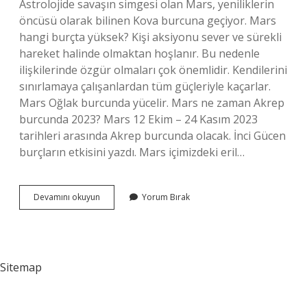
Astrolojide savaşın simgesi olan Mars, yeniliklerin
öncüsü olarak bilinen Kova burcuna geçiyor. Mars
hangi burçta yüksek? Kişi aksiyonu sever ve sürekli
hareket halinde olmaktan hoşlanır. Bu nedenle
ilişkilerinde özgür olmaları çok önemlidir. Kendilerini
sınırlamaya çalışanlardan tüm güçleriyle kaçarlar.
Mars Oğlak burcunda yücelir. Mars ne zaman Akrep
burcunda 2023? Mars 12 Ekim – 24 Kasım 2023
tarihleri ​​arasında Akrep burcunda olacak. İnci Gücen
burçların etkisini yazdı. Mars içimizdeki eril…
Mars
Devamını okuyun
Yorum Bırak
2023
Te
Hangi
Burçta
Sitemap