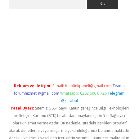
Arama
betci giriş
betci
tulipbet güncel
Reklam ve İletişim:
E-mail:
backlinkpaneli@gmail.com
Teams:
forumhizmeti@gmail.com
Whatsapp: 0262 606 0 726
Telegram:
@karabul
Yasal Uyarı:
Sitemiz, 5651 Sayılı Kanun gereğince Bilgi Teknolojileri
ve İletişim Kurumu (BTK) tarafından onaylanmış bir Yer Sağlayıcı
olarak hizmet vermektedir. Bu nedenle, sitedeki içerikleri proaktif
olarak denetleme veya araştırma yükümlülüğümüz bulunmamaktadır.
Ancak, üyelerimiz yazdıkları içeriklerin sorumluluğunu taşımakta olup,