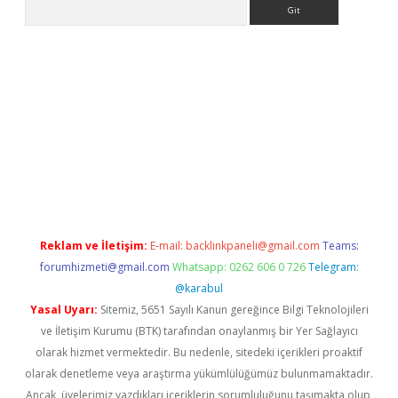
Arama
betci giriş
betci
tulipbet güncel
Reklam ve İletişim:
E-mail:
backlinkpaneli@gmail.com
Teams:
forumhizmeti@gmail.com
Whatsapp: 0262 606 0 726
Telegram:
@karabul
Yasal Uyarı:
Sitemiz, 5651 Sayılı Kanun gereğince Bilgi Teknolojileri
ve İletişim Kurumu (BTK) tarafından onaylanmış bir Yer Sağlayıcı
olarak hizmet vermektedir. Bu nedenle, sitedeki içerikleri proaktif
olarak denetleme veya araştırma yükümlülüğümüz bulunmamaktadır.
Ancak, üyelerimiz yazdıkları içeriklerin sorumluluğunu taşımakta olup,