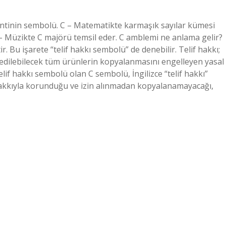
entinin sembolü. C – Matematikte karmaşık sayılar kümesi
 C – Müzikte C majörü temsil eder. C amblemi ne anlama gelir?
ir. Bu işarete “telif hakkı sembolü” de denebilir. Telif hakkı;
l edilebilecek tüm ürünlerin kopyalanmasını engelleyen yasal
elif hakkı sembolü olan C sembolü, İngilizce “telif hakkı”
hakkıyla korunduğu ve izin alınmadan kopyalanamayacağı,