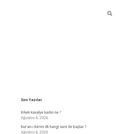
Sidebar
Son Yazılar
mobil giriş
piabellacasino
hiltonbet giriş
betexper.xyz
betci giri
Erkek kavalye kadın ne ?
Ağustos 6, 2026
Kur’an-ı Kerim ilk hangi sure ile başlar ?
Ağustos 6, 2026