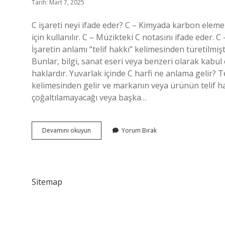
Tarih: Mart 7, 2025
C işareti neyi ifade eder? C – Kimyada karbon elem
için kullanılır. C – Müzikteki C notasını ifade eder.
İşaretin anlamı “telif hakkı” kelimesinden türetilmişt
Bunlar, bilgi, sanat eseri veya benzeri olarak kabu
haklardır. Yuvarlak içinde C harfi ne anlama gelir? T
kelimesinden gelir ve markanın veya ürünün telif 
çoğaltılamayacağı veya başka…
C
Devamını okuyun
Yorum Bırak
Sembolü
Nedir
Sitemap