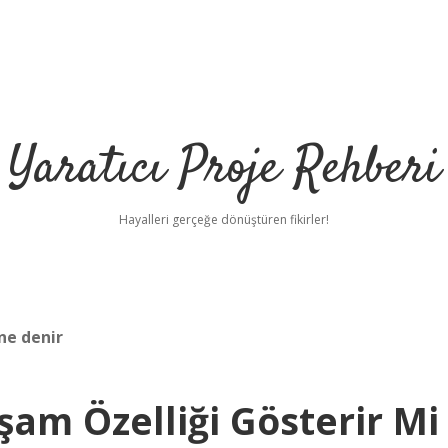
Yaratıcı Proje Rehberi
Hayalleri gerçeğe dönüştüren fikirler!
 ne denir
ilbet m
am Özelliği Gösterir Mi