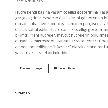
Tarih: Ocak 30, 2025
Hücre kendi başına yaşam özelliği gösterir mi? Yaşa
gerçekleştirilir. Yaşamın özelliklerini gösteren en 
oluşan daha büyük bir organizmanın parçası olarak v
olarak kabul edilir. Hücre canlılık özelliği gösterir
birimdir. Yeni hücreler, mevcut hücrelerin bölünmes
oluşan ilk mikroskobu icat etti. 1665’te Robert Hoo
altında incelediğinde “hücreler” olarak adlandırdı. H
yapısal ve işlevsel birimleridir.…
Hücre
Devamını okuyun
Yorum Bırak
Tek
Başına
Yaşam
Özelliği
Gösterir
Sitemap
Mi