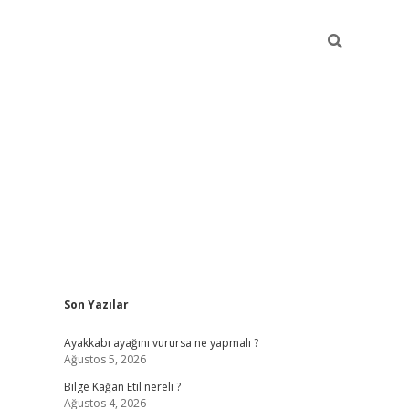
Sidebar
Son Yazılar
obil giriş
piabellacasino
hiltonbet giriş
betexper.xyz
betci giriş
Ayakkabı ayağını vurursa ne yapmalı ?
Ağustos 5, 2026
Bilge Kağan Etil nereli ?
Ağustos 4, 2026