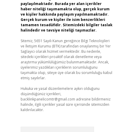
paylaşılmaktadır. Burada yer alan içerikler
haber niteliği taşımamakta olup, gerçek kurum
ve kişiler hakkında paylaşım yapılmamaktadır.
Gerçek kurum ve kişiler ile isim benzerlikleri
tamamen tesadüfidir. Sitemizdeki bilgiler taslak
halindedir ve tavsiye niteliği taşımazlar.
Sitemiz, 5651 Sayılı Kanun gereğince Bilgi Teknolojileri
ve İletişim Kurumu (BTK) tarafından onaylanmış bir Yer
Sağlayıcı olarak hizmet vermektedir. Bu nedenle,
sitedeki içerikleri proaktif olarak denetleme veya
araştırma yükümlülüğümüz bulunmamaktadır. Ancak,
üyelerimiz yazdıkları içeriklerin sorumluluğunu
taşımakta olup, siteye üye olarak bu sorumluluğu kabul
etmiş sayılırlar.
Hukuka ve yasal düzenlemelere aykırı olduğunu
düşündüğünüz içerikleri,
backlinkpanelicomtr@gmail.com
adresine bildirmeniz
halinde, ilgili içerikler yasal süre içerisinde sitemizden
kaldırılacaktır.
Arama