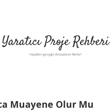
Yaratıcı Proje Rehberi
Hayalleri gerçeğe dönüştüren fikirler!
ilbet m
nca Muayene Olur Mu