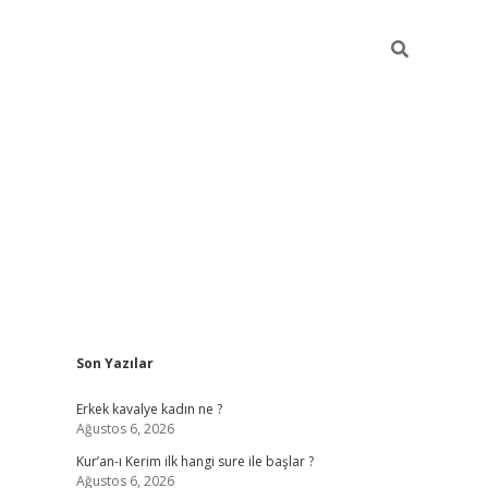
Sidebar
Son Yazılar
obil giriş
piabellacasino
hiltonbet giriş
betexper.xyz
betci giri
Erkek kavalye kadın ne ?
Ağustos 6, 2026
Kur’an-ı Kerim ilk hangi sure ile başlar ?
Ağustos 6, 2026