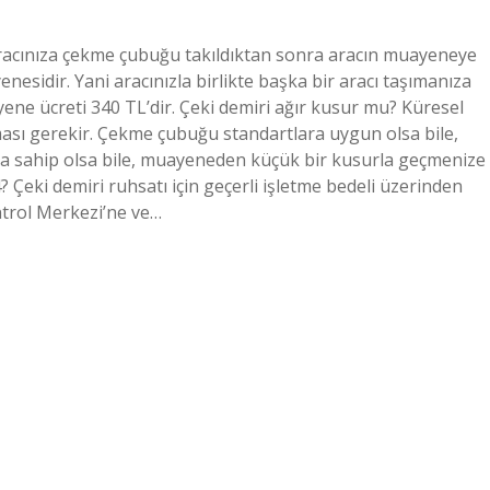
racınıza çekme çubuğu takıldıktan sonra aracın muayeneye
idir. Yani aracınızla birlikte başka bir aracı taşımanıza
ayene ücreti 340 TL’dir. Çeki demiri ağır kusur mu? Küresel
anması gerekir. Çekme çubuğu standartlara uygun olsa bile,
sa sahip olsa bile, muayeneden küçük bir kusurla geçmenize
 Çeki demiri ruhsatı için geçerli işletme bedeli üzerinden
Kontrol Merkezi’ne ve…