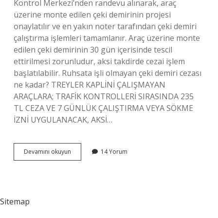
Kontrol Merkezi’nden randevu alınarak, araç
üzerine monte edilen çeki demirinin projesi
onaylatılır ve en yakın noter tarafından çeki demiri
çalıştırma işlemleri tamamlanır. Araç üzerine monte
edilen çeki demirinin 30 gün içerisinde tescil
ettirilmesi zorunludur, aksi takdirde cezai işlem
başlatılabilir. Ruhsata işli olmayan çeki demiri cezası
ne kadar? TREYLER KAPLİNİ ÇALIŞMAYAN
ARAÇLARA; TRAFİK KONTROLLERİ SIRASINDA 235
TL CEZA VE 7 GÜNLÜK ÇALIŞTIRMA VEYA SÖKME
İZNİ UYGULANACAK, AKSİ…
Çeki
Devamını okuyun
14 Yorum
Demiri
Ruhsata
Işletme
Kaç
Tl
Sitemap