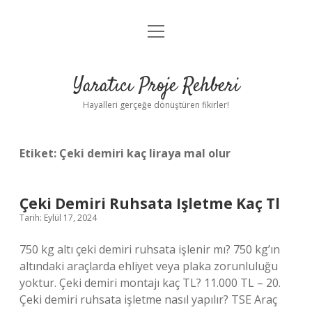
menüyü
Anasayfa
aç
Gizlilik Politikası
Yaratıcı Proje Rehberi
Yasal Uyarı
Hayalleri gerçeğe dönüştüren fikirler!
Hakkımızda
Etiket:
Çeki demiri kaç liraya mal olur
Çeki Demiri Ruhsata Işletme Kaç Tl
Tarih: Eylül 17, 2024
750 kg altı çeki demiri ruhsata işlenir mı? 750 kg’ın
altındaki araçlarda ehliyet veya plaka zorunluluğu
yoktur. Çeki demiri montajı kaç TL? 11.000 TL – 20.
Çeki demiri ruhsata işletme nasıl yapılır? TSE Araç