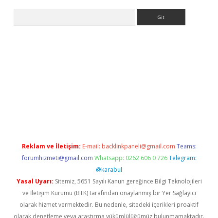
Arama
betci giriş
betci
tulipbet güncel
Reklam ve İletişim:
E-mail:
backlinkpaneli@gmail.com
Teams:
forumhizmeti@gmail.com
Whatsapp: 0262 606 0 726
Telegram:
@karabul
Yasal Uyarı:
Sitemiz, 5651 Sayılı Kanun gereğince Bilgi Teknolojileri
ve İletişim Kurumu (BTK) tarafından onaylanmış bir Yer Sağlayıcı
olarak hizmet vermektedir. Bu nedenle, sitedeki içerikleri proaktif
olarak denetleme veya araştırma yükümlülüğümüz bulunmamaktadır.