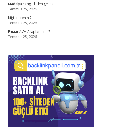
Madalya hangi dilden gelir ?
Temmuz 25, 2026
Kiğili nerenin ?
Temmuz 25, 2026
Emaar AVM Arapların mı ?
Temmuz 25, 2026