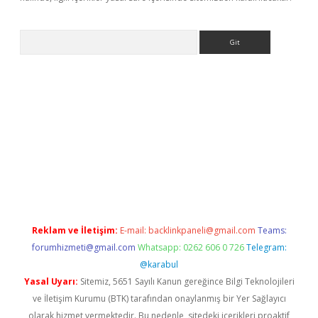
Arama
etci giriş
betci
tulipbet güncel
Reklam ve İletişim:
E-mail:
backlinkpaneli@gmail.com
Teams:
forumhizmeti@gmail.com
Whatsapp: 0262 606 0 726
Telegram:
@karabul
Yasal Uyarı:
Sitemiz, 5651 Sayılı Kanun gereğince Bilgi Teknolojileri
ve İletişim Kurumu (BTK) tarafından onaylanmış bir Yer Sağlayıcı
olarak hizmet vermektedir. Bu nedenle, sitedeki içerikleri proaktif