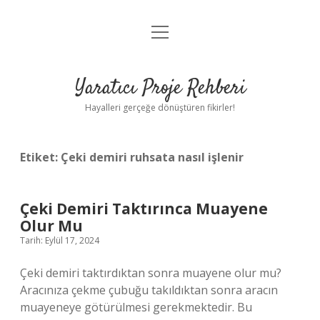
menüyü
Anasayfa
aç
Gizlilik Politikası
Yaratıcı Proje Rehberi
Yasal Uyarı
Hayalleri gerçeğe dönüştüren fikirler!
Hakkımızda
Etiket:
Çeki demiri ruhsata nasıl işlenir
Çeki Demiri Taktırınca Muayene
Olur Mu
Tarih: Eylül 17, 2024
Çeki demiri taktırdıktan sonra muayene olur mu?
Aracınıza çekme çubuğu takıldıktan sonra aracın
muayeneye götürülmesi gerekmektedir. Bu