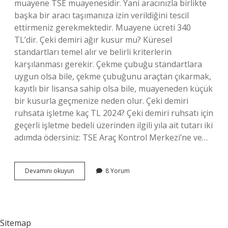
muayene TSE muayenesidir. Yani aracınızla birlikte
başka bir aracı taşımanıza izin verildiğini tescil
ettirmeniz gerekmektedir. Muayene ücreti 340
TL’dir. Çeki demiri ağır kusur mu? Küresel
standartları temel alır ve belirli kriterlerin
karşılanması gerekir. Çekme çubuğu standartlara
uygun olsa bile, çekme çubuğunu araçtan çıkarmak,
kayıtlı bir lisansa sahip olsa bile, muayeneden küçük
bir kusurla geçmenize neden olur. Çeki demiri
ruhsata işletme kaç TL 2024? Çeki demiri ruhsatı için
geçerli işletme bedeli üzerinden ilgili yıla ait tutarı iki
adımda ödersiniz: TSE Araç Kontrol Merkezi’ne ve…
Çeki
Devamını okuyun
8 Yorum
Demiri
Taktırınca
Muayene
Olur
Mu
Sitemap