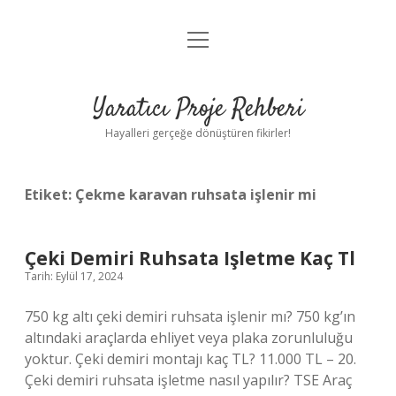
menüyü
Anasayfa
aç
Gizlilik Politikası
Yaratıcı Proje Rehberi
Yasal Uyarı
Hayalleri gerçeğe dönüştüren fikirler!
Hakkımızda
Etiket:
Çekme karavan ruhsata işlenir mi
Çeki Demiri Ruhsata Işletme Kaç Tl
Tarih: Eylül 17, 2024
750 kg altı çeki demiri ruhsata işlenir mı? 750 kg’ın
altındaki araçlarda ehliyet veya plaka zorunluluğu
yoktur. Çeki demiri montajı kaç TL? 11.000 TL – 20.
Çeki demiri ruhsata işletme nasıl yapılır? TSE Araç