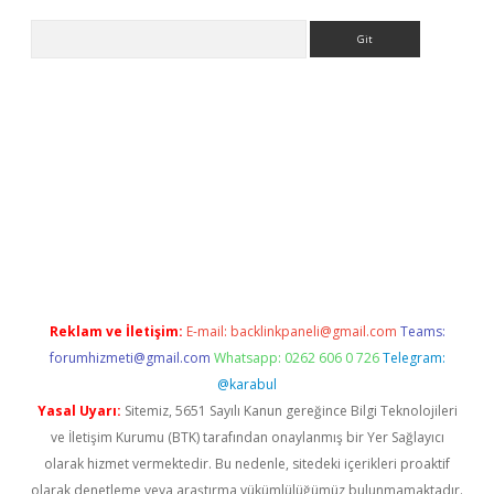
Arama
per.xyz
betci giriş
betci
tulipbet güncel
Reklam ve İletişim:
E-mail:
backlinkpaneli@gmail.com
Teams:
forumhizmeti@gmail.com
Whatsapp: 0262 606 0 726
Telegram:
@karabul
Yasal Uyarı:
Sitemiz, 5651 Sayılı Kanun gereğince Bilgi Teknolojileri
ve İletişim Kurumu (BTK) tarafından onaylanmış bir Yer Sağlayıcı
olarak hizmet vermektedir. Bu nedenle, sitedeki içerikleri proaktif
olarak denetleme veya araştırma yükümlülüğümüz bulunmamaktadır.