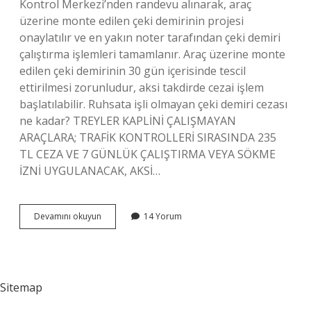
Kontrol Merkezi’nden randevu alınarak, araç
üzerine monte edilen çeki demirinin projesi
onaylatılır ve en yakın noter tarafından çeki demiri
çalıştırma işlemleri tamamlanır. Araç üzerine monte
edilen çeki demirinin 30 gün içerisinde tescil
ettirilmesi zorunludur, aksi takdirde cezai işlem
başlatılabilir. Ruhsata işli olmayan çeki demiri cezası
ne kadar? TREYLER KAPLİNİ ÇALIŞMAYAN
ARAÇLARA; TRAFİK KONTROLLERİ SIRASINDA 235
TL CEZA VE 7 GÜNLÜK ÇALIŞTIRMA VEYA SÖKME
İZNİ UYGULANACAK, AKSİ…
Çeki
Devamını okuyun
14 Yorum
Demiri
Ruhsata
Işletme
Kaç
Tl
Sitemap