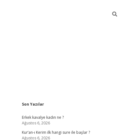
Sidebar
Son Yazılar
obil giriş
piabellacasino
hiltonbet giriş
betexper.xyz
betci giri
Erkek kavalye kadın ne ?
Ağustos 6, 2026
Kur’an-ı Kerim ilk hangi sure ile başlar ?
Ağustos 6, 2026