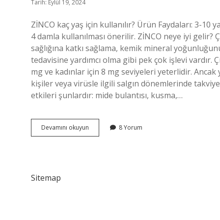
Tarih: Eylül 19, 2024
ZİNCO kaç yaş için kullanılır? Ürün Faydaları: 3-10 y
4 damla kullanılması önerilir. ZİNCO neye iyi gelir? 
sağlığına katkı sağlama, kemik mineral yoğunluğunu
tedavisine yardımcı olma gibi pek çok işlevi vardır. 
mg ve kadınlar için 8 mg seviyeleri yeterlidir. Ancak 
kişiler veya virüsle ilgili salgın dönemlerinde takvi
etkileri şunlardır: mide bulantısı, kusma,…
Zi̇Nco
Devamını okuyun
8 Yorum
Kimler
Kullanabilir
Sitemap