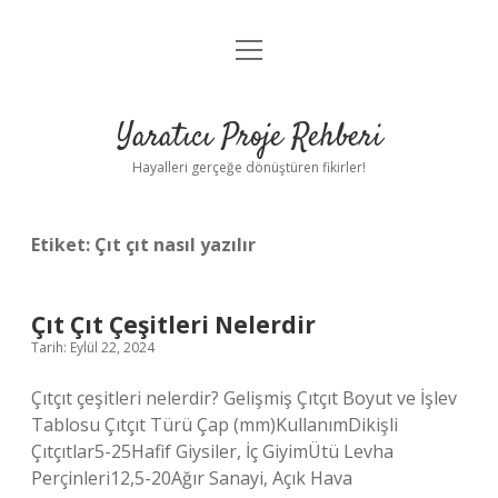
menüyü
Anasayfa
aç
Gizlilik Politikası
Yaratıcı Proje Rehberi
Yasal Uyarı
Hayalleri gerçeğe dönüştüren fikirler!
Hakkımızda
Etiket:
Çıt çıt nasıl yazılır
Çıt Çıt Çeşitleri Nelerdir
Tarih: Eylül 22, 2024
Çıtçıt çeşitleri nelerdir? Gelişmiş Çıtçıt Boyut ve İşlev
Tablosu Çıtçıt Türü Çap (mm)KullanımDikişli
Çıtçıtlar5-25Hafif Giysiler, İç GiyimÜtü Levha
Perçinleri12,5-20Ağır Sanayi, Açık Hava