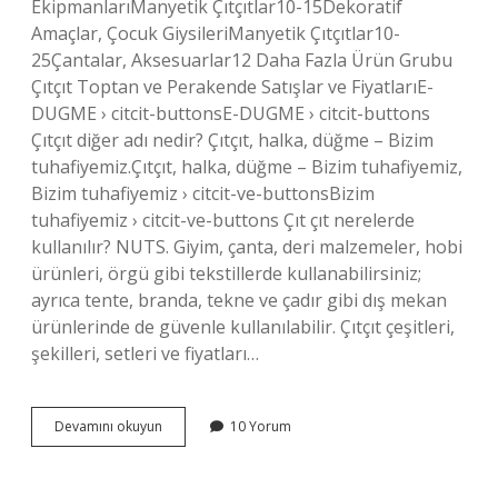
EkipmanlarıManyetik Çıtçıtlar10-15Dekoratif
Amaçlar, Çocuk GiysileriManyetik Çıtçıtlar10-
25Çantalar, Aksesuarlar12 Daha Fazla Ürün Grubu
Çıtçıt Toptan ve Perakende Satışlar ve FiyatlarıE-
DUGME › citcit-buttonsE-DUGME › citcit-buttons
Çıtçıt diğer adı nedir? Çıtçıt, halka, düğme – Bizim
tuhafiyemiz.Çıtçıt, halka, düğme – Bizim tuhafiyemiz,
Bizim tuhafiyemiz › citcit-ve-buttonsBizim
tuhafiyemiz › citcit-ve-buttons Çıt çıt nerelerde
kullanılır? NUTS. Giyim, çanta, deri malzemeler, hobi
ürünleri, örgü gibi tekstillerde kullanabilirsiniz;
ayrıca tente, branda, tekne ve çadır gibi dış mekan
ürünlerinde de güvenle kullanılabilir. Çıtçıt çeşitleri,
şekilleri, setleri ve fiyatları…
Çıt
Devamını okuyun
10 Yorum
Çıt
Çeşitleri
Nelerdir