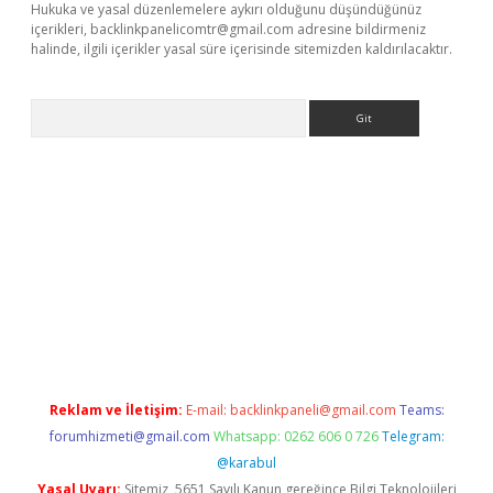
Hukuka ve yasal düzenlemelere aykırı olduğunu düşündüğünüz
içerikleri,
backlinkpanelicomtr@gmail.com
adresine bildirmeniz
halinde, ilgili içerikler yasal süre içerisinde sitemizden kaldırılacaktır.
Arama
betci giriş
betci
tulipbet güncel
Reklam ve İletişim:
E-mail:
backlinkpaneli@gmail.com
Teams:
forumhizmeti@gmail.com
Whatsapp: 0262 606 0 726
Telegram:
@karabul
Yasal Uyarı:
Sitemiz, 5651 Sayılı Kanun gereğince Bilgi Teknolojileri