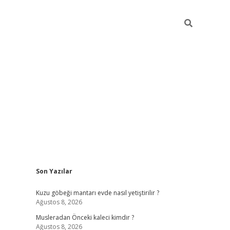
Sidebar
Son Yazılar
et mobil giriş
piabellacasino
hiltonbet giriş
betexper.xyz
betci g
Kuzu göbeği mantarı evde nasıl yetiştirilir ?
Ağustos 8, 2026
Musleradan Önceki kaleci kimdir ?
Ağustos 8, 2026