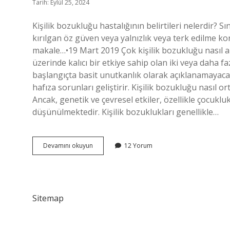
Tarih: Eylül 25, 2024
Kişilik bozukluğu hastalığının belirtileri nelerdir? S
kırılgan öz güven veya yalnızlık veya terk edilme ko
makale…•19 Mart 2019 Çok kişilik bozukluğu nasıl anl
üzerinde kalıcı bir etkiye sahip olan iki veya daha fa
başlangıçta basit unutkanlık olarak açıklanamayacak 
hafıza sorunları geliştirir. Kişilik bozukluğu nasıl o
Ancak, genetik ve çevresel etkiler, özellikle çocuklu
düşünülmektedir. Kişilik bozuklukları genellikle…
Kişilik
Devamını okuyun
12 Yorum
Bozukluğu
Belirtileri
Nelerdir
Sitemap