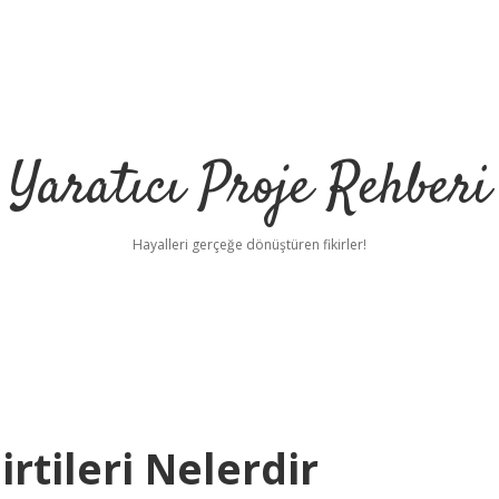
Yaratıcı Proje Rehberi
Hayalleri gerçeğe dönüştüren fikirler!
ilb
irtileri Nelerdir