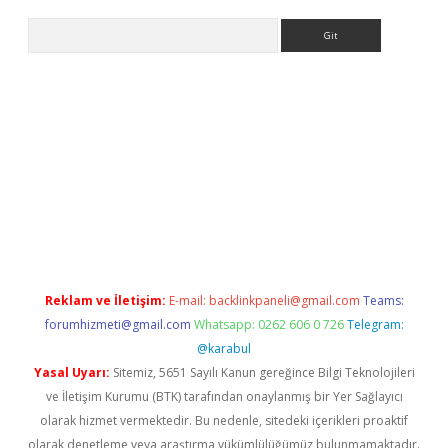
Arama
etci giriş
betci
tulipbet güncel
Reklam ve İletişim:
E-mail:
backlinkpaneli@gmail.com
Teams:
forumhizmeti@gmail.com
Whatsapp: 0262 606 0 726
Telegram:
@karabul
Yasal Uyarı:
Sitemiz, 5651 Sayılı Kanun gereğince Bilgi Teknolojileri
ve İletişim Kurumu (BTK) tarafından onaylanmış bir Yer Sağlayıcı
olarak hizmet vermektedir. Bu nedenle, sitedeki içerikleri proaktif
olarak denetleme veya araştırma yükümlülüğümüz bulunmamaktadır.