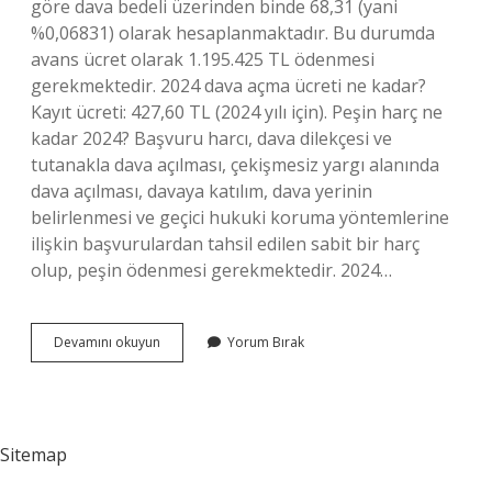
göre dava bedeli üzerinden binde 68,31 (yani
%0,06831) olarak hesaplanmaktadır. Bu durumda
avans ücret olarak 1.195.425 TL ödenmesi
gerekmektedir. 2024 dava açma ücreti ne kadar?
Kayıt ücreti: 427,60 TL (2024 yılı için). Peşin harç ne
kadar 2024? Başvuru harcı, dava dilekçesi ve
tutanakla dava açılması, çekişmesiz yargı alanında
dava açılması, davaya katılım, dava yerinin
belirlenmesi ve geçici hukuki koruma yöntemlerine
ilişkin başvurulardan tahsil edilen sabit bir harç
olup, peşin ödenmesi gerekmektedir. 2024…
Dava
Devamını okuyun
Yorum Bırak
Açarken
Peşin
Harç
Ne
Kadar
Sitemap