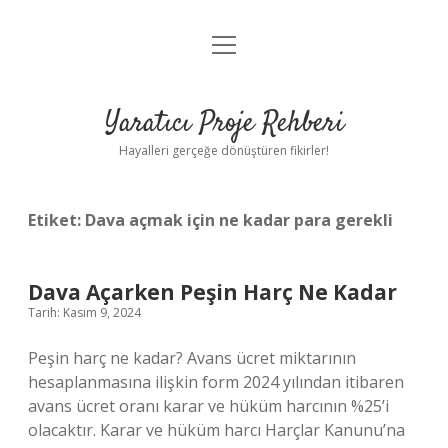
menüyü
Anasayfa
aç
Gizlilik Politikası
Yaratıcı Proje Rehberi
Yasal Uyarı
Hayalleri gerçeğe dönüştüren fikirler!
Hakkımızda
Etiket:
Dava açmak için ne kadar para gerekli
Dava Açarken Peşin Harç Ne Kadar
Tarih: Kasım 9, 2024
Peşin harç ne kadar? Avans ücret miktarının
hesaplanmasına ilişkin form 2024 yılından itibaren
avans ücret oranı karar ve hüküm harcının %25’i
olacaktır. Karar ve hüküm harcı Harçlar Kanunu’na