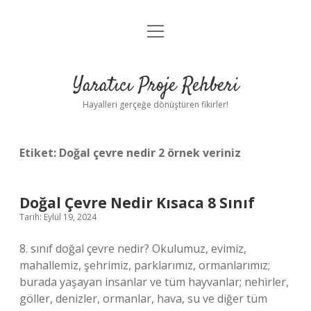
menüyü
Anasayfa
aç
Gizlilik Politikası
Yaratıcı Proje Rehberi
Yasal Uyarı
Hayalleri gerçeğe dönüştüren fikirler!
Hakkımızda
Etiket:
Doğal çevre nedir 2 örnek veriniz
Doğal Çevre Nedir Kısaca 8 Sınıf
Tarih: Eylül 19, 2024
8. sınıf doğal çevre nedir? Okulumuz, evimiz,
mahallemiz, şehrimiz, parklarımız, ormanlarımız;
burada yaşayan insanlar ve tüm hayvanlar; nehirler,
göller, denizler, ormanlar, hava, su ve diğer tüm