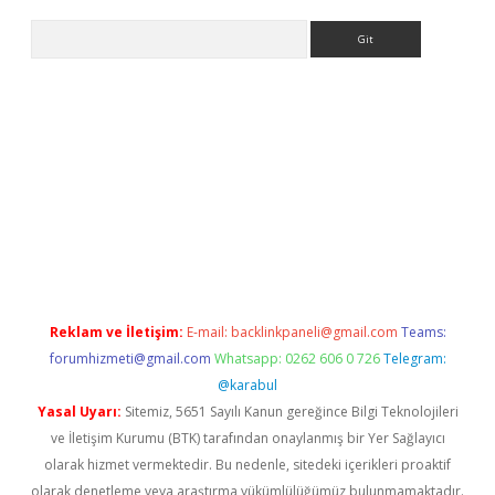
Arama
etci giriş
betci
tulipbet güncel
Reklam ve İletişim:
E-mail:
backlinkpaneli@gmail.com
Teams:
forumhizmeti@gmail.com
Whatsapp: 0262 606 0 726
Telegram:
@karabul
Yasal Uyarı:
Sitemiz, 5651 Sayılı Kanun gereğince Bilgi Teknolojileri
ve İletişim Kurumu (BTK) tarafından onaylanmış bir Yer Sağlayıcı
olarak hizmet vermektedir. Bu nedenle, sitedeki içerikleri proaktif
olarak denetleme veya araştırma yükümlülüğümüz bulunmamaktadır.