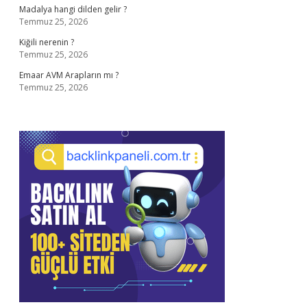
Madalya hangi dilden gelir ?
Temmuz 25, 2026
Kiğili nerenin ?
Temmuz 25, 2026
Emaar AVM Arapların mı ?
Temmuz 25, 2026