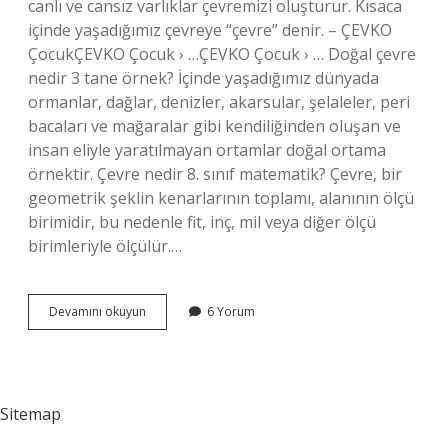
canlı ve cansız varlıklar çevremizi oluşturur. Kısaca
içinde yaşadığımız çevreye “çevre” denir. – ÇEVKO
ÇocukÇEVKO Çocuk › …ÇEVKO Çocuk › … Doğal çevre
nedir 3 tane örnek? İçinde yaşadığımız dünyada
ormanlar, dağlar, denizler, akarsular, şelaleler, peri
bacaları ve mağaralar gibi kendiliğinden oluşan ve
insan eliyle yaratılmayan ortamlar doğal ortama
örnektir. Çevre nedir 8. sınıf matematik? Çevre, bir
geometrik şeklin kenarlarının toplamı, alanının ölçü
birimidir, bu nedenle fit, inç, mil veya diğer ölçü
birimleriyle ölçülür.…
Doğal
Devamını okuyun
6 Yorum
Çevre
Nedir
Kısaca
8
Sınıf
Sitemap