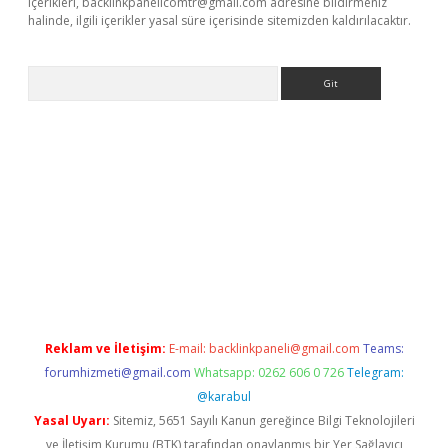
içerikleri,
backlinkpanelicomtr@gmail.com
adresine bildirmeniz
halinde, ilgili içerikler yasal süre içerisinde sitemizden kaldırılacaktır.
Arama
betci giriş
betci
tulipbet güncel
Reklam ve İletişim:
E-mail:
backlinkpaneli@gmail.com
Teams:
forumhizmeti@gmail.com
Whatsapp: 0262 606 0 726
Telegram:
@karabul
Yasal Uyarı:
Sitemiz, 5651 Sayılı Kanun gereğince Bilgi Teknolojileri
ve İletişim Kurumu (BTK) tarafından onaylanmış bir Yer Sağlayıcı