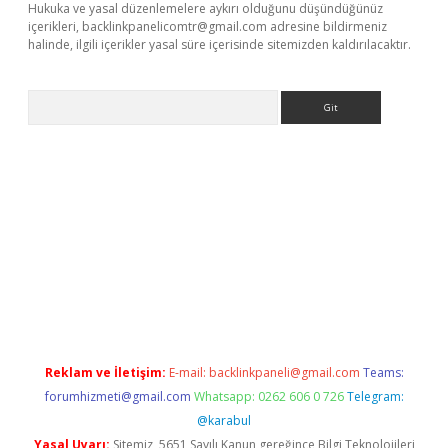
Hukuka ve yasal düzenlemelere aykırı olduğunu düşündüğünüz
içerikleri,
backlinkpanelicomtr@gmail.com
adresine bildirmeniz
halinde, ilgili içerikler yasal süre içerisinde sitemizden kaldırılacaktır.
Arama
etci giriş
betci
tulipbet güncel
Reklam ve İletişim:
E-mail:
backlinkpaneli@gmail.com
Teams:
forumhizmeti@gmail.com
Whatsapp: 0262 606 0 726
Telegram:
@karabul
Yasal Uyarı:
Sitemiz, 5651 Sayılı Kanun gereğince Bilgi Teknolojileri