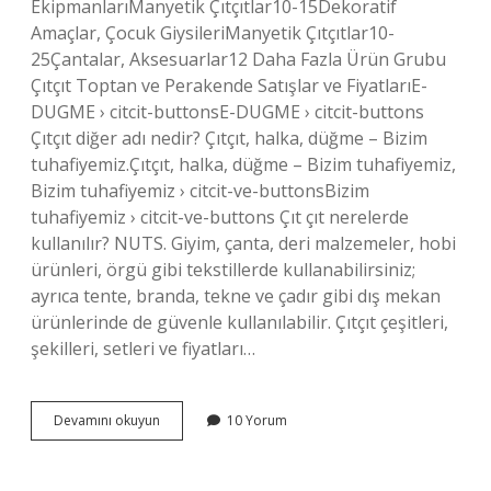
EkipmanlarıManyetik Çıtçıtlar10-15Dekoratif
Amaçlar, Çocuk GiysileriManyetik Çıtçıtlar10-
25Çantalar, Aksesuarlar12 Daha Fazla Ürün Grubu
Çıtçıt Toptan ve Perakende Satışlar ve FiyatlarıE-
DUGME › citcit-buttonsE-DUGME › citcit-buttons
Çıtçıt diğer adı nedir? Çıtçıt, halka, düğme – Bizim
tuhafiyemiz.Çıtçıt, halka, düğme – Bizim tuhafiyemiz,
Bizim tuhafiyemiz › citcit-ve-buttonsBizim
tuhafiyemiz › citcit-ve-buttons Çıt çıt nerelerde
kullanılır? NUTS. Giyim, çanta, deri malzemeler, hobi
ürünleri, örgü gibi tekstillerde kullanabilirsiniz;
ayrıca tente, branda, tekne ve çadır gibi dış mekan
ürünlerinde de güvenle kullanılabilir. Çıtçıt çeşitleri,
şekilleri, setleri ve fiyatları…
Çıt
Devamını okuyun
10 Yorum
Çıt
Çeşitleri
Nelerdir