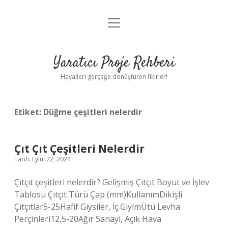
menüyü
Anasayfa
aç
Gizlilik Politikası
Yaratıcı Proje Rehberi
Yasal Uyarı
Hayalleri gerçeğe dönüştüren fikirler!
Hakkımızda
Etiket:
Düğme çeşitleri nelerdir
Çıt Çıt Çeşitleri Nelerdir
Tarih: Eylül 22, 2024
Çıtçıt çeşitleri nelerdir? Gelişmiş Çıtçıt Boyut ve İşlev
Tablosu Çıtçıt Türü Çap (mm)KullanımDikişli
Çıtçıtlar5-25Hafif Giysiler, İç GiyimÜtü Levha
Perçinleri12,5-20Ağır Sanayi, Açık Hava