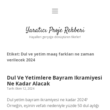
menüyü
Anasayfa
aç
Gizlilik Politikası
Yaratıcı Proje Rehberi
Yasal Uyarı
Hayalleri gerçeğe dönüştüren fikirler!
Hakkımızda
Etiket:
Dul ve yetim maaş farkları ne zaman
verilecek 2024
Dul Ve Yetimlere Bayram Ikramiyesi
Ne Kadar Alacak
Tarih: Ekim 12, 2024
Dul yetim bayram ikramiyesi ne kadar 2024?
Örneğin, eşinin vefatı nedeniyle yüzde 50 dul aylığı