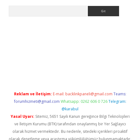
Arama
betci giriş
betci
tulipbet güncel
Reklam ve İletişim:
E-mail:
backlinkpaneli@gmail.com
Teams:
forumhizmeti@gmail.com
Whatsapp: 0262 606 0 726
Telegram:
@karabul
Yasal Uyarı:
Sitemiz, 5651 Sayılı Kanun gereğince Bilgi Teknolojileri
ve İletişim Kurumu (BTK) tarafından onaylanmış bir Yer Sağlayıcı
olarak hizmet vermektedir. Bu nedenle, sitedeki içerikleri proaktif
olarak denetleme veya araştırma yükümlülüğümüz bulunmamaktadır.