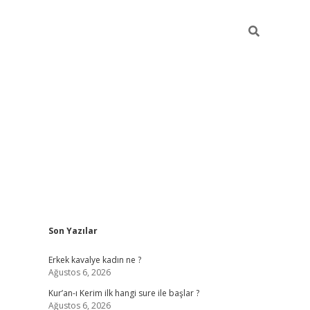
Sidebar
Son Yazılar
obil giriş
piabellacasino
hiltonbet giriş
betexper.xyz
betci giri
Erkek kavalye kadın ne ?
Ağustos 6, 2026
Kur’an-ı Kerim ilk hangi sure ile başlar ?
Ağustos 6, 2026