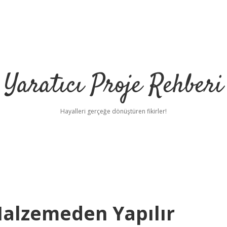
Yaratıcı Proje Rehberi
Hayalleri gerçeğe dönüştüren fikirler!
ilbet m
Malzemeden Yapılır