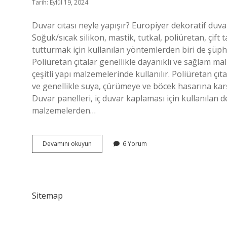
Tarih: Eylül 19, 2024
Duvar cıtası neyle yapışır? Europiyer dekoratif duva
Soğuk/sıcak silikon, mastik, tutkal, poliüretan, çift 
tutturmak için kullanılan yöntemlerden biri de şüphes
Poliüretan çıtalar genellikle dayanıklı ve sağlam mal
çeşitli yapı malzemelerinde kullanılır. Poliüretan çı
ve genellikle suya, çürümeye ve böcek hasarına karş
Duvar panelleri, iç duvar kaplaması için kullanılan 
malzemelerden…
Duvar
Devamını okuyun
6 Yorum
Çıtası
Hangi
Malzemeden
Yapılır
Sitemap