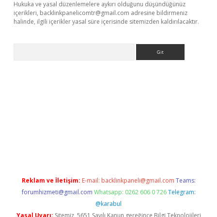
Hukuka ve yasal düzenlemelere aykırı olduğunu düşündüğünüz
içerikleri,
backlinkpanelicomtr@gmail.com
adresine bildirmeniz
halinde, ilgili içerikler yasal süre içerisinde sitemizden kaldırılacaktır.
Arama
etci giriş
betci
tulipbet güncel
Reklam ve İletişim:
E-mail:
backlinkpaneli@gmail.com
Teams:
forumhizmeti@gmail.com
Whatsapp: 0262 606 0 726
Telegram:
@karabul
Yasal Uyarı:
Sitemiz, 5651 Sayılı Kanun gereğince Bilgi Teknolojileri