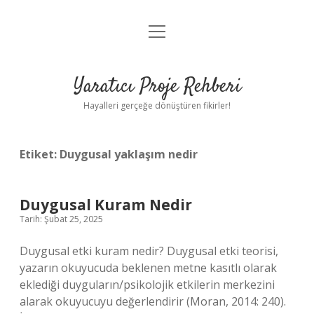
menüyü
Anasayfa
aç
Gizlilik Politikası
Yaratıcı Proje Rehberi
Yasal Uyarı
Hayalleri gerçeğe dönüştüren fikirler!
Hakkımızda
Etiket:
Duygusal yaklaşım nedir
Duygusal Kuram Nedir
Tarih: Şubat 25, 2025
Duygusal etki kuram nedir? Duygusal etki teorisi,
yazarın okuyucuda beklenen metne kasıtlı olarak
eklediği duyguların/psikolojik etkilerin merkezini
alarak okuyucuyu değerlendirir (Moran, 2014: 240).