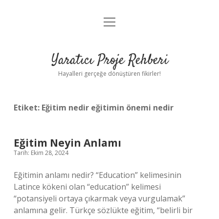
menüyü
Anasayfa
aç
Gizlilik Politikası
Yaratıcı Proje Rehberi
Yasal Uyarı
Hayalleri gerçeğe dönüştüren fikirler!
Hakkımızda
Etiket:
Eğitim nedir eğitimin önemi nedir
Eğitim Neyin Anlamı
Tarih: Ekim 28, 2024
Eğitimin anlamı nedir? “Education” kelimesinin
Latince kökeni olan “education” kelimesi
“potansiyeli ortaya çıkarmak veya vurgulamak”
anlamına gelir. Türkçe sözlükte eğitim, “belirli bir