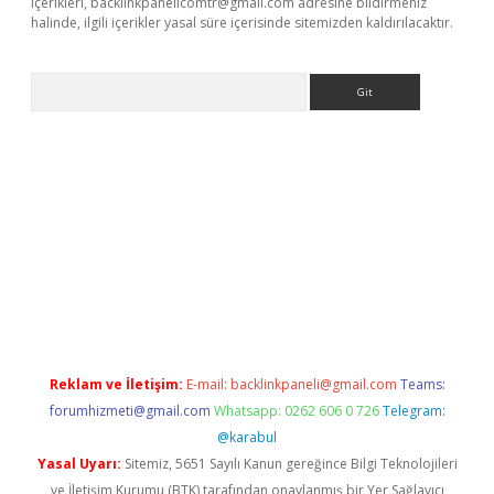
içerikleri,
backlinkpanelicomtr@gmail.com
adresine bildirmeniz
halinde, ilgili içerikler yasal süre içerisinde sitemizden kaldırılacaktır.
Arama
betci giriş
betci
tulipbet güncel
Reklam ve İletişim:
E-mail:
backlinkpaneli@gmail.com
Teams:
forumhizmeti@gmail.com
Whatsapp: 0262 606 0 726
Telegram:
@karabul
Yasal Uyarı:
Sitemiz, 5651 Sayılı Kanun gereğince Bilgi Teknolojileri
ve İletişim Kurumu (BTK) tarafından onaylanmış bir Yer Sağlayıcı