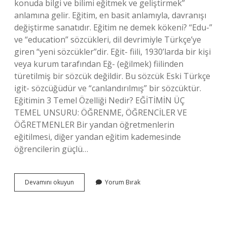
konuda bilgi ve bilimi eğitmek ve geliştirmek”
anlamına gelir. Eğitim, en basit anlamıyla, davranışı
değiştirme sanatıdır. Eğitim ne demek kökeni? “Edu-”
ve “education” sözcükleri, dil devrimiyle Türkçe’ye
giren “yeni sözcükler”dir. Eğit- fiili, 1930’larda bir kişi
veya kurum tarafından Eğ- (eğilmek) fiilinden
türetilmiş bir sözcük değildir. Bu sözcük Eski Türkçe
igit- sözcüğüdür ve “canlandırılmış” bir sözcüktür.
Eğitimin 3 Temel Özelliği Nedir? EĞİTİMİN ÜÇ
TEMEL UNSURU: ÖĞRENME, ÖĞRENCİLER VE
ÖĞRETMENLER Bir yandan öğretmenlerin
eğitilmesi, diğer yandan eğitim kademesinde
öğrencilerin güçlü…
Eğitim
Devamını okuyun
Yorum Bırak
Neyin
Anlamı