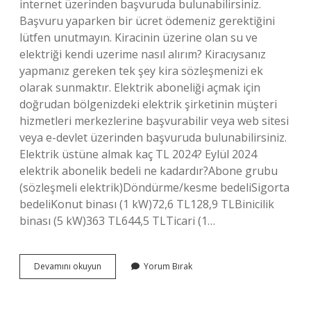
internet üzerinden başvuruda bulunabilirsiniz.
Başvuru yaparken bir ücret ödemeniz gerektiğini
lütfen unutmayın. Kiracinin üzerine olan su ve
elektriği kendi uzerime nasıl alırım? Kiracıysanız
yapmanız gereken tek şey kira sözleşmenizi ek
olarak sunmaktır. Elektrik aboneliği açmak için
doğrudan bölgenizdeki elektrik şirketinin müşteri
hizmetleri merkezlerine başvurabilir veya web sitesi
veya e-devlet üzerinden başvuruda bulunabilirsiniz.
Elektrik üstüne almak kaç TL 2024? Eylül 2024
elektrik abonelik bedeli ne kadardır?Abone grubu
(sözleşmeli elektrik)Döndürme/kesme bedeliSigorta
bedeliKonut binası (1 kW)72,6 TL128,9 TLBinicilik
binası (5 kW)363 TL644,5 TLTicari (1…
Ev
Devamını okuyun
Yorum Bırak
Sahibi
Üzerine
Olan