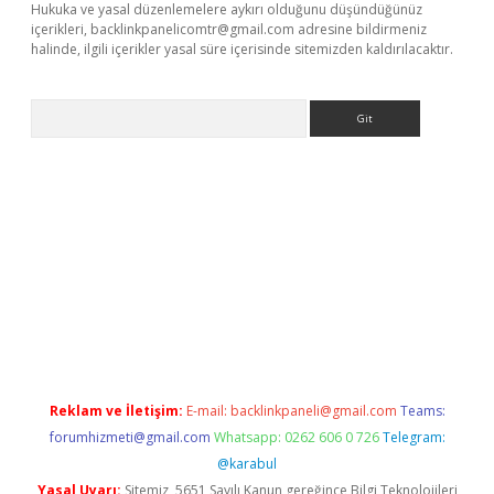
Hukuka ve yasal düzenlemelere aykırı olduğunu düşündüğünüz
içerikleri,
backlinkpanelicomtr@gmail.com
adresine bildirmeniz
halinde, ilgili içerikler yasal süre içerisinde sitemizden kaldırılacaktır.
Arama
betci giriş
betci
tulipbet güncel
Reklam ve İletişim:
E-mail:
backlinkpaneli@gmail.com
Teams:
forumhizmeti@gmail.com
Whatsapp: 0262 606 0 726
Telegram:
@karabul
Yasal Uyarı:
Sitemiz, 5651 Sayılı Kanun gereğince Bilgi Teknolojileri