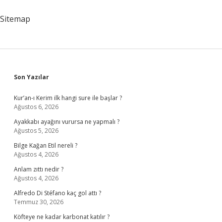
Elektrik
Aboneliği
Sitemap
Nasıl
Alınır
Sidebar
Son Yazılar
Kur’an-ı Kerim ilk hangi sure ile başlar ?
Ağustos 6, 2026
Ayakkabı ayağını vurursa ne yapmalı ?
Ağustos 5, 2026
Bilge Kağan Etil nereli ?
Ağustos 4, 2026
Anlam zıttı nedir ?
Ağustos 4, 2026
Alfredo Di Stéfano kaç gol attı ?
Temmuz 30, 2026
Köfteye ne kadar karbonat katılır ?