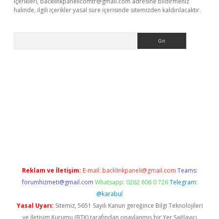
içerikleri,
backlinkpanelicomtr@gmail.com
adresine bildirmeniz
halinde, ilgili içerikler yasal süre içerisinde sitemizden kaldırılacaktır.
Arama
z
betci giriş
betci
tulipbet güncel
Reklam ve İletişim:
E-mail:
backlinkpaneli@gmail.com
Teams:
forumhizmeti@gmail.com
Whatsapp: 0262 606 0 726
Telegram:
@karabul
Yasal Uyarı:
Sitemiz, 5651 Sayılı Kanun gereğince Bilgi Teknolojileri
ve İletişim Kurumu (BTK) tarafından onaylanmış bir Yer Sağlayıcı