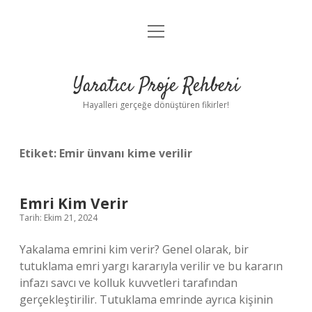
menüyü
Anasayfa
aç
Gizlilik Politikası
Yaratıcı Proje Rehberi
Yasal Uyarı
Hayalleri gerçeğe dönüştüren fikirler!
Hakkımızda
Etiket:
Emir ünvanı kime verilir
Emri Kim Verir
Tarih: Ekim 21, 2024
Yakalama emrini kim verir? Genel olarak, bir
tutuklama emri yargı kararıyla verilir ve bu kararın
infazı savcı ve kolluk kuvvetleri tarafından
gerçekleştirilir. Tutuklama emrinde ayrıca kişinin