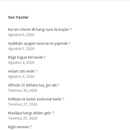
Sidebar
Son Yazılar
Kur’an-ı Kerim ilk hangi sure ile başlar ?
Ağustos 6, 2026
Ayakkabı ayağını vurursa ne yapmalı ?
Ağustos 5, 2026
Bilge Kağan Etil nereli ?
Ağustos 4, 2026
Anlam zıttı nedir ?
Ağustos 4, 2026
Alfredo Di Stéfano kaç gol attı ?
Temmuz 30, 2026
Köfteye ne kadar karbonat katılır ?
Temmuz 27, 2026
Madalya hangi dilden gelir ?
Temmuz 25, 2026
Kiğili nerenin ?