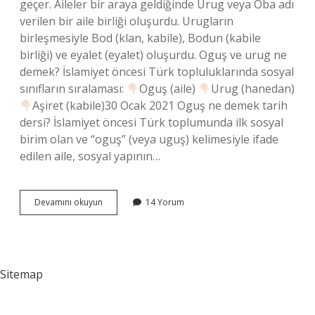
geçer. Aileler bir araya geldiğinde Urug veya Oba adı
verilen bir aile birliği oluşurdu. Urugların
birleşmesiyle Bod (klan, kabile), Bodun (kabile
birliği) ve eyalet (eyalet) oluşurdu. Oguş ve urug ne
demek? İslamiyet öncesi Türk topluluklarında sosyal
sınıfların sıralaması:
Oguş (aile)
Urug (hanedan)
Aşiret (kabile)30 Ocak 2021 Oguş ne demek tarih
dersi? İslamiyet öncesi Türk toplumunda ilk sosyal
birim olan ve “oguş” (veya uguş) kelimesiyle ifade
edilen aile, sosyal yapının…
Oguş
Devamını okuyun
14 Yorum
Ne
Anlama
Gelir
Sitemap