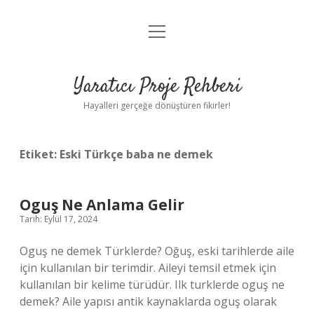
menüyü
Anasayfa
aç
Gizlilik Politikası
Yaratıcı Proje Rehberi
Yasal Uyarı
Hayalleri gerçeğe dönüştüren fikirler!
Hakkımızda
Etiket:
Eski Türkçe baba ne demek
Oguş Ne Anlama Gelir
Tarih: Eylül 17, 2024
Oguş ne demek Türklerde? Oğuş, eski tarihlerde aile
için kullanılan bir terimdir. Aileyi temsil etmek için
kullanılan bir kelime türüdür. Ilk turklerde oguş ne
demek? Aile yapısı antik kaynaklarda oguş olarak