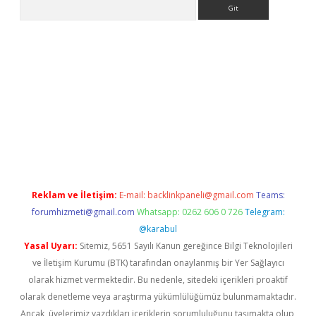
Arama
betci giriş
betci
tulipbet güncel
Reklam ve İletişim:
E-mail:
backlinkpaneli@gmail.com
Teams:
forumhizmeti@gmail.com
Whatsapp: 0262 606 0 726
Telegram:
@karabul
Yasal Uyarı:
Sitemiz, 5651 Sayılı Kanun gereğince Bilgi Teknolojileri
ve İletişim Kurumu (BTK) tarafından onaylanmış bir Yer Sağlayıcı
olarak hizmet vermektedir. Bu nedenle, sitedeki içerikleri proaktif
olarak denetleme veya araştırma yükümlülüğümüz bulunmamaktadır.
Ancak, üyelerimiz yazdıkları içeriklerin sorumluluğunu taşımakta olup,